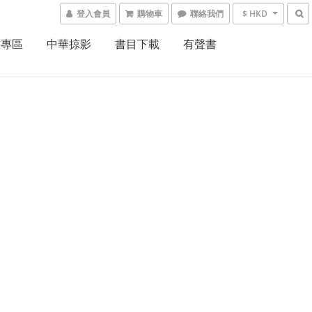
登入會員
購物車
聯絡我們
$ HKD
書專區
中華掠影
書目下載
有聲書