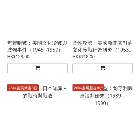
無聲暗戰：美國文化冷戰與
柔性攻勢：美國新聞署對蘇
波匈事件（1945─1957）
文化冷戰行為研究（1953
—1961）
HK$128.00
HK$118.00
26年書展新書8折
26年書展新書8折