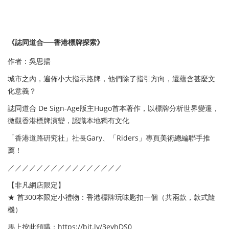
《誌同道合──香港標牌探索》
作者：吳思揚
城市之內，遍佈小大指示路牌，他們除了指引方向，還蘊含甚麼文
化意義？
誌同道合 De Sign-Age版主Hugo首本著作，以標牌分析世界變遷，
微觀香港標牌演變，認識本地獨有文化
「香港道路硏究社」社長Gary、「Riders」專頁美術總編聯手推
薦！
／／／／／／／／／／／／／／／／
【非凡網店限定】
★ 首300本限定小禮物：香港標牌玩味匙扣一個（共兩款，款式隨
機）
馬上按此預購：
https://bit.ly/3eyhDS0