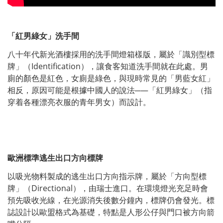
「紅男綠女」洗手間
八十年代新光酒樓採用的洗手間燈箱樣版，屬於「識別型標
牌」（Identification），讓食客知道洗手間就在此處。男
廁的顏色是紅色，女廁是綠色，與現時常見的「男藍女紅」
相反，原因可能是根據中國人的說法─—「紅男綠女」（指
穿着各種漂亮衣服的青年男女）而設計。
歐洲標準逃生出口方向標牌
以吸光物料製成的逃生出口方向指示牌，屬於「方向型標
牌」（Directional），由瑞士進口。在環境燈光充足時會
預先吸收光線，在光源消失後數分鐘內，標牌仍會發光。標
誌設計以歐盟格式為基礎，特點是人形公仔與門口被方向箭