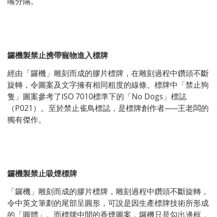
嘴分隔。
鑼機製禁止携帶寵物進入標牌
經由「鑼機」雕刻而成的膠片標牌，在雕刻過程中鑽頭不斷
旋轉，令圖案及文字擁有相同粗度的線條。標牌中「禁止狗
隻」圖案參考了ISO 7010標準下的「No Dogs」標誌
（P021）。至於禁止雀鳥標誌，是標牌創作者—─王老闆的
獨有傑作。
鑼機製禁止吸煙標牌
「鑼機」雕刻而成的膠片標牌，雕刻過程中鑽頭不斷旋轉，
令中英文筆劃的尾部呈圓形，可說是因生產標牌技術所形成
的「圓體」。而標牌中間的香煙圖案，鑼機只是勾出邊框，