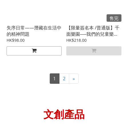
售完
失序日常——潛藏在生活中
【限量簽名本 /普通版】千
的精神問題
面樂園──我們的兒童樂園
（普通版）
HK$98.00
HK$218.00
1
2
»
文創
產品