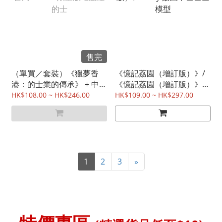
售完
（單買／套裝）《獵夢香
《憶記荔園（增訂版）》/
港：的士業的傳承》 + 中華
《憶記荔園（增訂版）》
書局 X TINY 限量版電鍍紅
+Tiny 荔園中巴巴士模型
HK$108.00 ~ HK$246.00
HK$109.00 ~ HK$297.00
的士
1
2
3
»