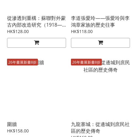
從滲透到重構：蘇聯對外蒙
李道張愛玲——張愛玲與李
古內部改造研究（1918—
鴻章家族的歷史往事
1946）
HK$128.00
HK$118.00
26年書展新書8折
26年書展新書8折
圍牆
九龍寨城：從邊城到庶民社
區的歷史傳奇
HK$158.00