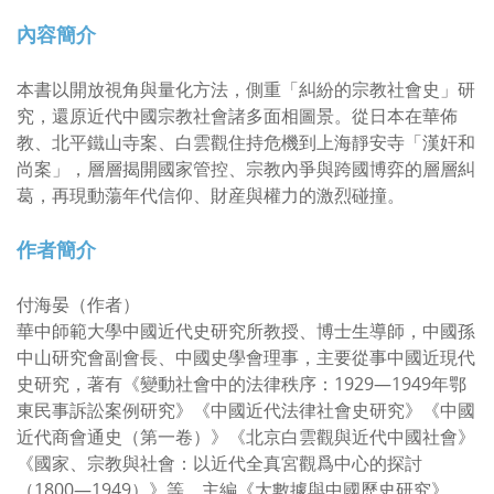
內容簡介
本書以開放視角與量化方法，側重「糾紛的宗教社會史」研
究，還原近代中國宗教社會諸多面相圖景。從日本在華佈
教、北平鐵山寺案、白雲觀住持危機到上海靜安寺「漢奸和
尚案」，層層揭開國家管控、宗教內爭與跨國博弈的層層糾
葛，再現動蕩年代信仰、財産與權力的激烈碰撞。
作者簡介
付海晏（作者）
華中師範大學中國近代史研究所教授、博士生導師，中國孫
中山研究會副會長、中國史學會理事，主要從事中國近現代
史研究，著有《變動社會中的法律秩序：1929—1949年鄂
東民事訴訟案例研究》《中國近代法律社會史研究》《中國
近代商會通史（第一卷）》《北京白雲觀與近代中國社會》
《國家、宗教與社會：以近代全真宮觀爲中心的探討
（1800—1949）》等，主編《大數據與中國歷史研究》，