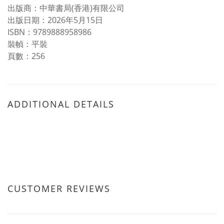
出版商：中華書局(香港)有限公司
出版日期：2026年5月15日
ISBN：9789888958986
裝幀：平裝
頁數：256
ADDITIONAL DETAILS
CUSTOMER REVIEWS