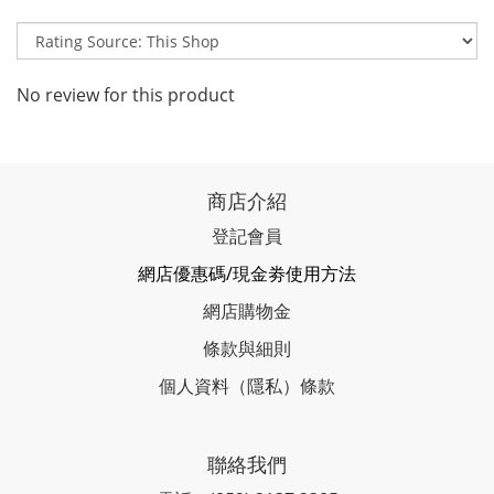
No review for this product
商店介紹
登記會員
網店優惠碼/現金劵使用方法
網店購物金
條款與細則
個人資料（隱私）條款
聯絡我們