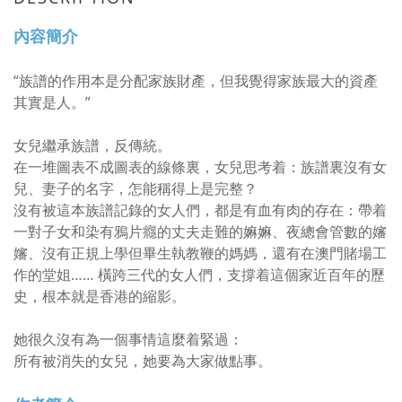
內容簡介
“族譜的作用本是分配家族財產，但我覺得家族最大的資產
其實是人。”
女兒繼承族譜，反傳統。
在一堆圖表不成圖表的線條裏，女兒思考着：族譜裏沒有女
兒、妻子的名字，怎能稱得上是完整？
沒有被這本族譜記錄的女人們，都是有血有肉的存在：帶着
一對子女和染有鴉片癮的丈夫走難的嫲嫲、夜總會管數的嬸
嬸、沒有正規上學但畢生執教鞭的媽媽，還有在澳門賭場工
作的堂姐…… 橫跨三代的女人們，支撐着這個家近百年的歷
史，根本就是香港的縮影。
她很久沒有為一個事情這麼着緊過：
所有被消失的女兒，她要為大家做點事。