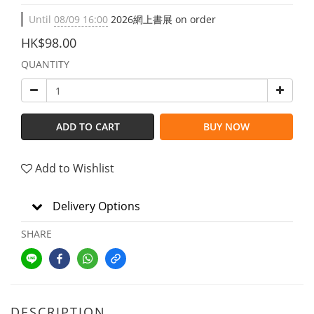
Until
08/09 16:00
2026網上書展 on order
HK$98.00
QUANTITY
ADD TO CART
BUY NOW
Add to Wishlist
Delivery Options
SHARE
DESCRIPTION