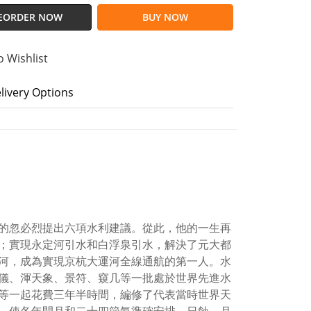
EORDER NOW
BUY NOW
o Wishlist
livery Options
的忽必烈提出六項水利建議。從此，他的一生再
；實現永定河引水和白浮泉引水，解決了元大都
河，成為實現京杭大運河全線通航的第一人。水
儀、渾天象、景符、窺几等一批處於世界先進水
等一起花費三年半時間，編修了代表當時世界天