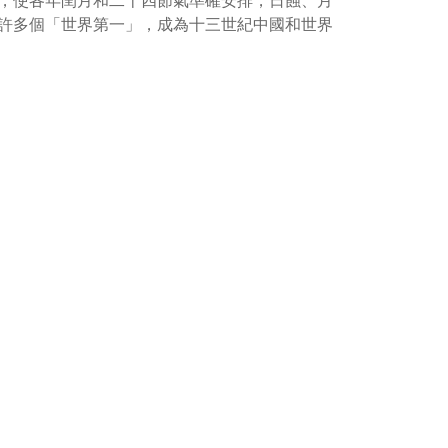
，使各年閏月和二十四節氣準確安排，日蝕、月
許多個「世界第一」，成為十三世紀中國和世界