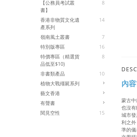
【公務員考試叢
8
書】
香港非物質文化遺
14
產系列
嶺南風土叢書
7
特別版專區
16
特價專區（精選貨
8
品低至$10)
DESC
非書類產品
10
內容
植物大戰殭屍系列
藝文香港
蒙古中
有聲書
也沒有
閱見空性
15
城市發
利之外
準的儀