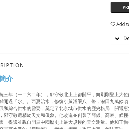
PR
Add t
De
RIPTION
簡介
統三年（一二六二年），郭守敬北上上都開平，向剛剛登上大位
離開過「水」。西夏治水，修復引黃灌渠八十條，灌田九萬餘頃
展和綜合供水的需要，奠定了北京城市供水的歷史格局；開通惠
，郭守敬還精於天文和儀象。他改進並創製了簡儀、高表、候極
表，提議並親自開展中國歷史上最大規模的天文測量。他和王恂