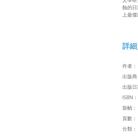
文學研
蝕的日
上最傑
詳細
作者
出版
出版日期
ISBN
裝幀
頁數：
分類