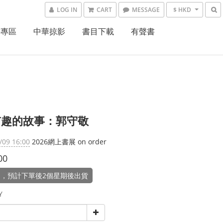
LOG IN
CART
MESSAGE
$ HKD
書專區
中華掠影
書目下載
有聲書
有趣的故事：郭守敬
/09 16:00
2026網上書展 on order
00
，預計下單後2個星期後出貨
Y