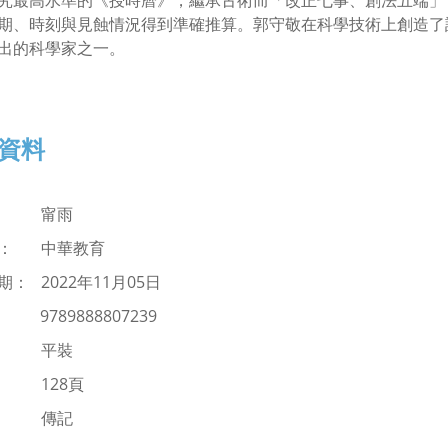
究最高水準的《授時曆》，繼承古術而「改正七事、創法五端」
期、時刻與見蝕情況得到準確推算。郭守敬在科學技術上創造了
出的科學家之一。
資料
： 甯雨
商： 中華教育
： 2022年11月05日
：
9789888807239
： 平裝
 128頁
：
傳記