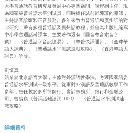
大學普通話教育研究及發展中心專業顧問、課程副主任。現
為國家級普通話水平測試員，同時擔任試前輔導班的導師，
主持語音診斷和正音服務。多年來致力普通話和廣州話的對
比研究，著有多種普通話及廣州話教程，並曾為出版社編寫
中小學普通話科課本。主要著作還有《國音粵音索音字
彙》、《普通話字音記憶易》、《粵普快譯通》、《全球華
語大詞典》、《普通話水平測試速戰攻略》、《香港粵語大
詞典》等等。
劉懷真
結業於北京語言大學，主修對外漢語教學法。考獲國家語委
普通話水平測試一級水平。從事對外漢語及普通話教學工作
多年，曾任教於多所律師行、會計事務所、銀行和金融公
司。曾編寫《普誦話難讀詞1000》、《普通話水平測試速
戰攻略》。
詳細資料