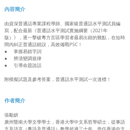
內容簡介
由資深普通話專業課程導師、國家級普通話水平測試員編
寫，配合最新《普通話水平測試實施綱要（2021年
版）》，逐一擊破粵方言區學習者最易出錯的難點，在短時
間內糾正普通話錯誤，高效備戰PSC！
●
掌握易錯字詞
●
辨清變調規律
●
引導命題說話
附模擬試題及參考答案，普通話水平測試一次達標！
作者簡介
張勵妍
廣州暨南大學文學學士，香港大學中文系哲學碩士，從事語
文及語言（粵語及普通話）教學超過三十年，曾任香港中文