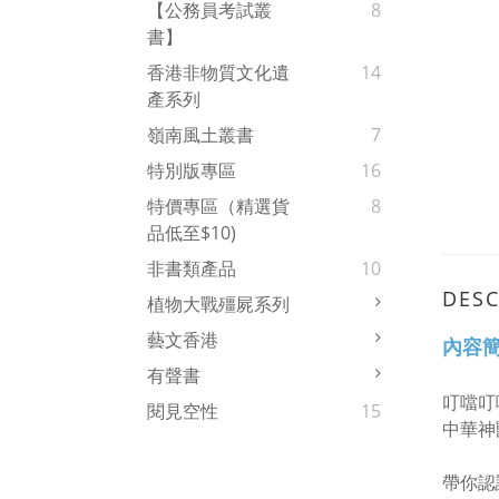
【公務員考試叢
8
書】
香港非物質文化遺
14
產系列
嶺南風土叢書
7
特別版專區
16
特價專區（精選貨
8
品低至$10)
非書類產品
10
DESC
植物大戰殭屍系列
藝文香港
內容
有聲書
叮噹叮
閱見空性
15
中華神
帶你認