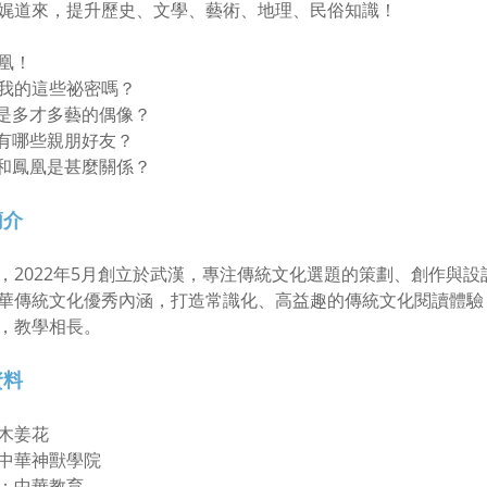
娓道來，提升歷史、文學、藝術、地理、民俗知識！
凰！
我的這些祕密嗎？
凰是多才多藝的偶像？
凰有哪些親朋好友？
雀和鳳凰是甚麼關係？
簡介
，2022年5月創立於武漢，專注傳統文化選題的策劃、創作與設
華傳統文化優秀內涵，打造常識化、高益趣的傳統文化閱讀體驗
，教學相長。
資料
木姜花
中華神獸學院
：中華教育