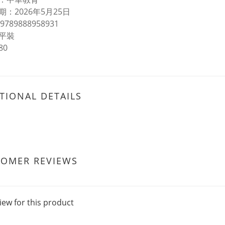
：2026年5月25日
9789888958931
平裝
80
TIONAL DETAILS
TOMER REVIEWS
iew for this product