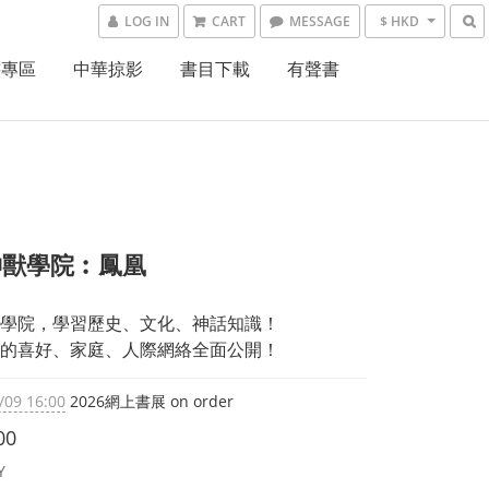
LOG IN
CART
MESSAGE
$ HKD
書專區
中華掠影
書目下載
有聲書
神獸學院︰鳳凰
學院，學習歷史、文化、神話知識！
的喜好、家庭、人際網絡全面公開！
/09 16:00
2026網上書展 on order
00
Y