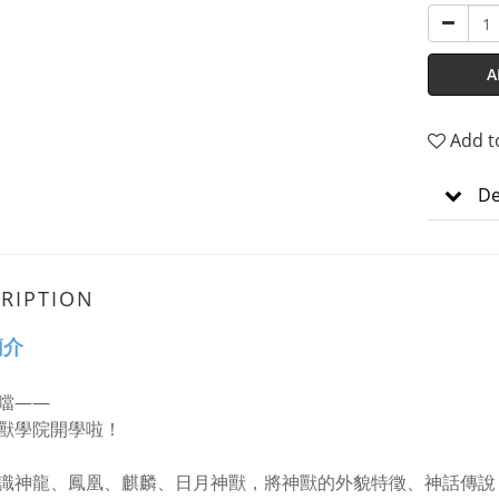
A
Add t
De
RIPTION
簡介
噹——
獸學院開學啦！
識神龍、鳳凰、麒麟、日月神獸，將神獸的外貌特徵、神話傳說