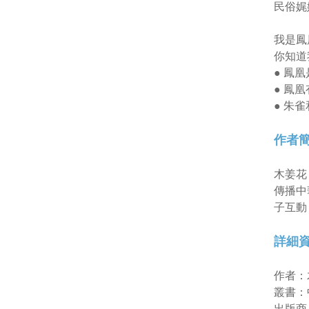
民俗娓
我是鳳
你知道
● 鳳
● 鳳
● 朱
作者
木姜花
傳播中
子互動
詳細
作者：
叢書：
出版商