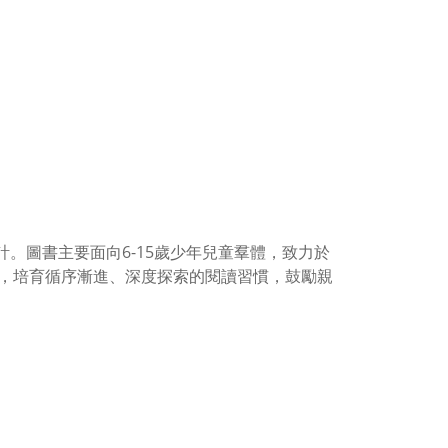
計。圖書主要面向6-15歲少年兒童羣體，致力於
，培育循序漸進、深度探索的閱讀習慣，鼓勵親