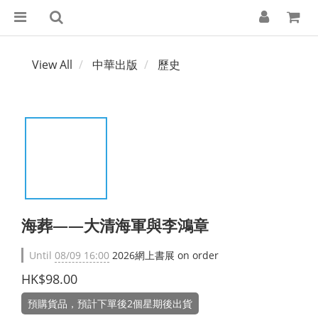
View All
中華出版
歷史
海葬——大清海軍與李鴻章
Until
08/09 16:00
2026網上書展 on order
HK$98.00
預購貨品，預計下單後2個星期後出貨