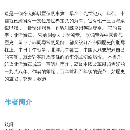
這是一個令人難以置信的事實：早在十九世紀八十年代，中
國就已經擁有一支位居世界第八的海軍。它有七千三百噸級
鐵甲艦，一批留洋艦長，作戰訓練全用英語發令。 它的名
字：北洋海軍。 它的創始人：李鴻章。 李鴻章在中國近代
歷史上留下了非同尋常的足跡，卻又被釘在中國歷史的恥辱
柱上。中日甲午戰爭，北洋海軍覆亡，中國人只要想到自己
的苦難，就會對簽訂馬關條約的李鴻章切齒痛恨。 本書為
紀念北洋海軍成軍一百週年而作，寫於中國改革風起雲湧的
一九八八年。作者的筆端，百年前和百年後的變革，如歷史
的重唱，交響，激盪
作者簡介
錢鋼