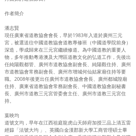
作者簡介
潘志賢
現任廣東省道教協會會長，早於1983年入道於廣州三元
宮，被選送往中國道教協會道教專修班（中國道學院前身）
深造，學成歸來在三元宮繼續修道。為中國道教的重要人
物，多年推動粵港澳及大灣區道教文化的弘道工作，先後出
任純陽觀都管、廣州市道教協會副會長、純陽觀住持、廣州
市道教協會常務副會長、廣州市增城何仙姑家廟住持等要
職。2008年後更出任廣州市道教協會會長、廣州都城隍廟
住持、廣東省道教協會常務副會長、中國道教協會副秘書
長、廣州市道教三元宮管委會主任、廣州市道教三元宮住
持。
葉映均
道號文均，早年在江西祖庭龍虎山天師府加授三品上清五雷
經籙「法號大均 」、英國白金漢郡新大學工商管理碩士畢