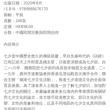
出版日期：2020年8月
I S B N：9789888676170
裝幀：平裝
頁數：248頁
定價：HK$98.00
分類：中國民間宗教與民間信仰
內容簡介
七夕是中國歷史悠久的傳統節慶，早自先秦時代的《詩經》
已有記述天上牛郎星及織女星，日後更演變成為七夕節。自
二○○六年，國務院把七夕節列為首批非物質文化遺產，二○
一九年，廣州市道教協會與香港泓澄仙觀首次攜手合作，聯
合主辦「穗港七夕文化活動」，推進七夕道德文化的全面保
育及推廣。為了讓各界人士能進一步了解七夕節日，加強對
七夕文化的關注，本書編者邀來多位海內外學者撰寫有關研
究七夕文化的論文，並大致可從道教文化、節日文化的演
變、女性的形象和地位，以及不同地區的七夕文化異同四個
方面探討這個節日。