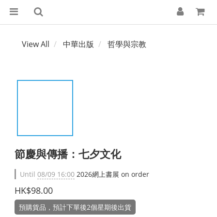
View All
中華出版
哲學與宗教
節慶與傳播：七夕文化
Until
08/09 16:00
2026網上書展 on order
HK$98.00
預購貨品，預計下單後2個星期後出貨