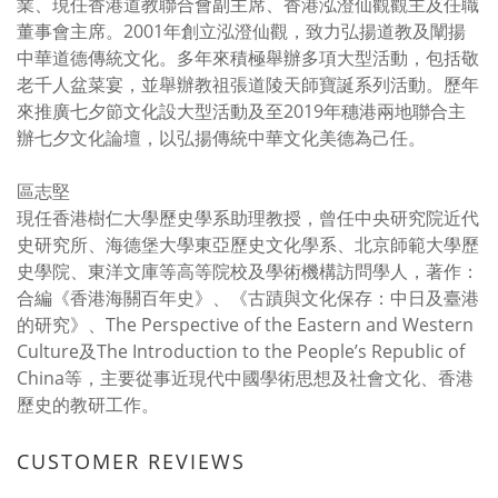
業、現任香港道教聯合會副主席、香港泓澄仙觀觀主及任職
董事會主席。2001年創立泓澄仙觀，致力弘揚道教及闡揚
中華道德傳統文化。多年來積極舉辦多項大型活動，包括敬
老千人盆菜宴，並舉辦教祖張道陵天師寶誕系列活動。歷年
來推廣七夕節文化設大型活動及至2019年穗港兩地聯合主
辦七夕文化論壇，以弘揚傳統中華文化美德為己任。
區志堅
現任香港樹仁大學歷史學系助理教授，曾任中央研究院近代
史研究所、海德堡大學東亞歷史文化學系、北京師範大學歷
史學院、東洋文庫等高等院校及學術機構訪問學人，著作：
合編《香港海關百年史》、《古蹟與文化保存：中日及臺港
的研究》、The Perspective of the Eastern and Western
Culture及The Introduction to the People’s Republic of
China等，主要從事近現代中國學術思想及社會文化、香港
歷史的教研工作。
CUSTOMER REVIEWS