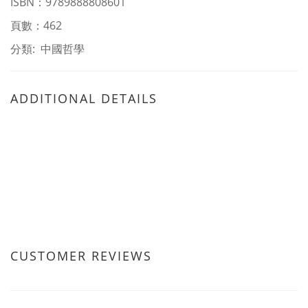
ISBN
：
9789888808601
頁數：462
分類: 中國哲學
ADDITIONAL DETAILS
CUSTOMER REVIEWS