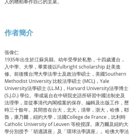
人的糟粕奉作自己的圭臬。
作者簡介
張偉仁
1935年出生於江蘇吳縣。幼年受學於私塾，十四歲遷台，
入中學、大學，畢業後以Fulbright scholarship 赴美進
修。前後獲台灣大學法學士及政治學碩士，美國Southern
Methodist University 比較法學碩士 (MCL)，Yale
University法學碩士 (LL.M.)，Harvard University法學博士
(S.J.D.) 學位。學成返台在中研院史語所研習中國法制史及
法理學，並從事清代內閣檔案的保存、編輯及出版工作，歷
時三十餘年。其間曾在台大，北大，清華，浙大，哈佛，耶
魯，康乃爾，紐約大學，法國College de France，比利時
Catholic University of Leuven 等校授課。康乃爾及紐約大
學分別授予「胡適講座」及「環球法學講座」。哈佛大學法