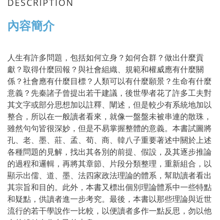
DESCRIPTION
內容簡介
人生有許多問題，包括如何立身？如何合群？做出什麼貢
獻？取得什麼回報？與社會組織、規範和權威應有什麼關
係？社會應有什麼目標？人類可以有什麼願景？生命有什麼
意義？先秦諸子曾提出若干建議，後世學者花了許多工夫對
其文字或部分思想加以註釋、闡述，但是較少有系統地加以
整合，所以在一般讀者看來，就像一盤盤未被串連的散珠，
雖然句句皆很深妙，但是不易掌握整體的意義。本書試圖將
孔、老、墨、莊、孟、荀、商、韓八子重要著述中關於上述
各種問題的見解，找出其各別的前提、假設，及其逐步推論
的過程和邏輯，再將其章節、片段分類整理，重新組合，以
顯示出儒、道、墨、法四家政法理論的體系，幫助讀者看出
其宗旨和目的。此外，本書又標出個別理論體系中一些特點
和疑點，供讀者進一步考究。最後，本書以那些理論與近世
流行的若干學說作一比較，以便讀者多作一點反思，勿以他