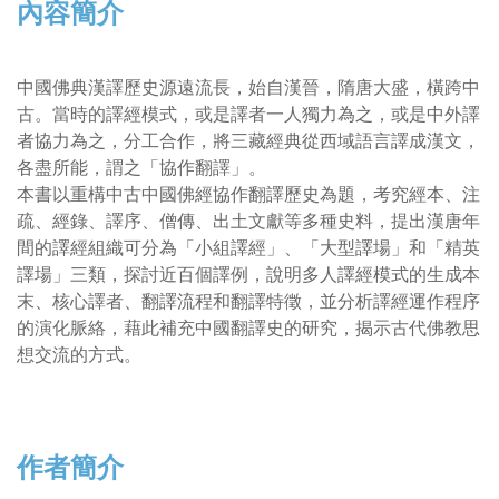
內容簡介
中國佛典漢譯歷史源遠流長，始自漢晉，隋唐大盛，橫跨中
古。當時的譯經模式，或是譯者一人獨力為之，或是中外譯
者協力為之，分工合作，將三藏經典從西域語言譯成漢文，
各盡所能，謂之「協作翻譯」。
本書以重構中古中國佛經協作翻譯歷史為題，考究經本、注
疏、經錄、譯序、僧傳、出土文獻等多種史料，提出漢唐年
間的譯經組織可分為「小組譯經」、「大型譯場」和「精英
譯場」三類，探討近百個譯例，說明多人譯經模式的生成本
末、核心譯者、翻譯流程和翻譯特徵，並分析譯經運作程序
的演化脈絡，藉此補充中國翻譯史的研究，揭示古代佛教思
想交流的方式。
作者簡介