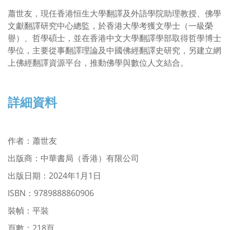
蕭世友，現任香港恒生大學翻譯及外語學院助理教授、佛學
文獻翻譯研究中心總監，於香港大學考獲文學士（一級榮
譽）、哲學碩士，並在香港中文大學翻譯學部取得哲學博士
學位，主要從事翻譯理論及中國佛經翻譯史研究，另建立網
上佛經翻譯資源平台，推動佛學與數位人文結合。
詳細資料
作者
：
蕭世友
出版商：中華書局（香港）有限公司
出版日期：2024年1月1日
ISBN
：9789888860906
裝幀：平裝
頁數：218頁