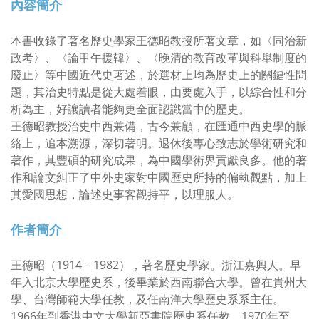
內容簡介
本書收錄了著名歷史學家王德昭教授所著文章，如〈同治新
政考〉、〈論甲午援韓〉、〈晚清的教育改革與科舉制度的
廢止〉等中國近代史著述，於選材上均為歷史上的關鍵性問
題，其治史特點是從大處着眼，由要處入手，以綜合性和分
析為主，好讓讀者能夠更全面認識當中的歷史。
王德昭教授治史中西兼備，古今兼顧，在匯通中西史學的脈
絡上，追本溯源，深切著明。退休後專心致志於學術研究和
著作，其豐碩的研究成果，為中國學術界貢獻良多。他的著
作和論文糾正了中外史家對中國歷史所持的偏執觀點，加上
其愛國思想，論述史事客觀持平，以理服人。
作者簡介
王德昭（1914－1982），著名歷史學家。浙江嘉興人。早
年入北京大學歷史系，後畢業於西南聯合大學。曾在貴州大
學、台灣師範大學任教，及任南洋大學歷史系系主任。
1966年到香港中文大學新亞書院歷史系任教，1970年至