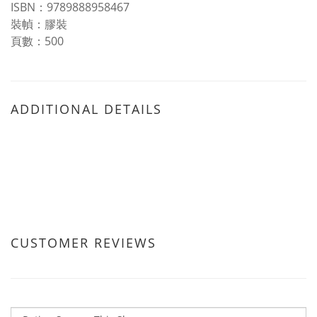
ISBN：9789888958467
裝幀：膠裝
頁數：500
ADDITIONAL DETAILS
CUSTOMER REVIEWS