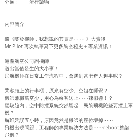
分類： 流行讀物
內容簡介
繼《關於機師，我想說的其實是⋯ ⋯ 》大賣後
Mr Pilot 再次執筆寫下更多航空秘史＋專業資訊！
港產航空公司副機師
道出當值發生的大小事！
民航機師在日常工作流程中，會遇到甚麼奇人趣事呢？
乘客頭上的行李櫃，原來有空少、空姐在睡覺？
機師兼職當空少，用心為乘客送上⋯⋯辣椒醬！？
駕駛艙內，空中防撞系統突然響起！民航飛機險些要撞上軍
機？
航班延誤五小時，原因竟然是機師的座位壞掉⋯⋯
飛機出現問題，工程師的專業解決方法是⋯⋯reboot整架
飛機？