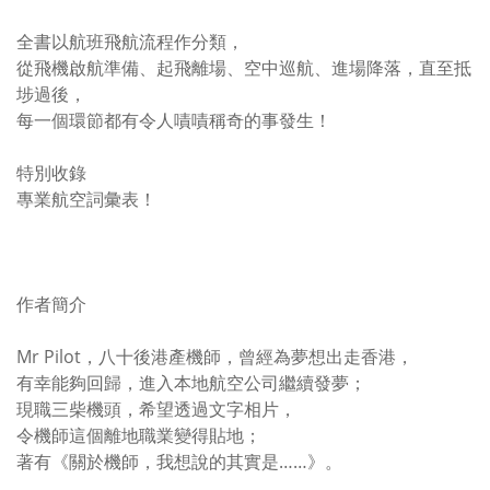
全書以航班飛航流程作分類，
從飛機啟航準備、起飛離場、空中巡航、進場降落，直至抵
埗過後，
每一個環節都有令人嘖嘖稱奇的事發生！
特別收錄
專業航空詞彙表！
作者簡介
Mr Pilot，八十後港產機師，曾經為夢想出走香港，
有幸能夠回歸，進入本地航空公司繼續發夢；
現職三柴機頭，希望透過文字相片，
令機師這個離地職業變得貼地；
著有《關於機師，我想說的其實是……》。