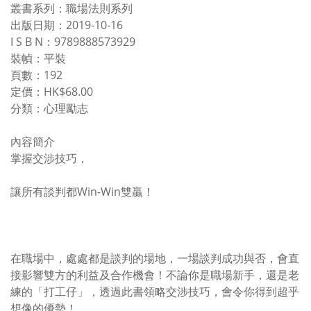
叢書系列：職場法則系列
出版日期：2019-10-16
I S B N：9789888573929
裝幀：平裝
頁數：192
定價：HK$68.00
分類：心理勵志
內容簡介
掌握交涉技巧，
讓所有談判都Win-Win雙贏！
在職場中，處處都是談判的場地，一場談判成功與否，會直
接影響雙方的利益及合作機會！不論你是職場新手，還是老
練的「打工仔」，透過此書領略交涉技巧，會令你得到超乎
想像的優勢！