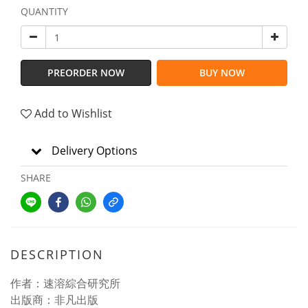
QUANTITY
PREORDER NOW
BUY NOW
Add to Wishlist
Delivery Options
SHARE
DESCRIPTION
作者：速溶綜合研究所
出版商：非凡出版