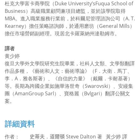
杜克大學富卡商學院（
Duke University’sFuqua School of
Business
）高級職業顧問兼項目總監，並於該學院取得
MBA
。進入職業服務行業前，於科爾尼管理諮詢公司（
A. T.
Kearney
）擔任策略諮詢師，於通用磨坊（
General Mills
）
擔任市場營銷副經理。現居北卡羅萊納州達勒姆市。
譯者
黄少婷
復旦大學外文學院研究生院畢業，社科人文類、文學類翻譯
作品多種，《藝術和人文：藝術導論》（
F
．大衛．馬丁、
李．
A
．雅各斯著）、《自信的力量》（戴爾．卡耐基著）
等。長期為跨國企業如施華洛世奇（
Swarovski
）、安縵集
團（
AmanGroup Sarl
）、寶格麗（
Bvlgari
）翻譯公關文
案。
詳細資料
作者：
史蒂夫
．
道爾頓
Steve Dalton
著 黃少婷 譯