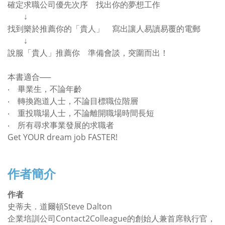
確定求職公司優先次序 找出你的夢想工作
↓
找到樂於推薦你的「貴人」 寫出讓人易讀易覆的電郵
↓
說服「貴人」推薦你 準備會談，突圍而出！
本書適合──
‧
畢業生，不論年齡
‧
轉換跑道人士，不論目標職位階層
‧
重投職場人士，不論離開職場時間長短
‧
所有尋求事業發展的求職者
Get YOUR dream job FASTER!
作者簡介
作者
史蒂夫．道爾頓
Steve Dalton
企業培訓公司
Contact2Colleague
的創始人兼首席執行官，