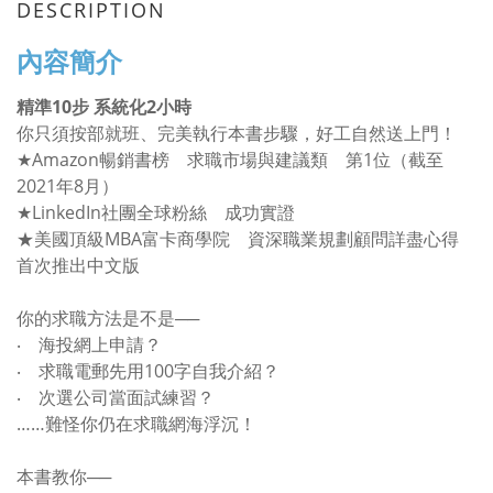
DESCRIPTION
內容簡介
精準
10
步 系統化
2
小時
你只須按部就班、完美執行本書步驟，好工自然送上門！
★
Amazon
暢銷書榜 求職市場與建議類 第
1
位（截至
2021
年
8
月）
★
LinkedIn
社團全球粉絲 成功實證
★美國頂級
MBA
富卡商學院 資深職業規劃顧問詳盡心得
首次推出中文版
你的求職方法是不是──
‧
海投網上申請？
‧
求職電郵先用
100
字自我介紹？
‧
次選公司當面試練習？
……難怪你仍在求職網海浮沉！
本書教你──