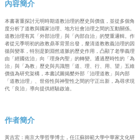
內容簡介
本書著重探討元明時期道教治理的歷史與價值，並從多個角
度分析了道教與國家治理、地方社會治理之間的互動關係。
道教治理有其「外部治理」與「內部自治」的雙重邏輯。作
者從元季明初的政教鼎革背景出發，釐清道教教義治理的因
循與變革，特別是劉淵然道脈的歷史作用，凸顯了老學義理
由「經國佐治」向「理身內聖」的轉變。通過歷時性的「為
治」與「為教」歷史與共識態「道、理、行、用、望」五維
價值為研究架構，本書試圖揭櫫外部「治理道教」與內部
「道教治理」、世俗性與神聖性之間的守正出新，為尋求現
代「良治」導向提供經驗啟迪。
作者簡介
黃吉宏：南京大學哲學博士，任江蘇師範大學中華家文化研