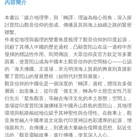
內容簡介
本書以「媒介地理學」與「轉譯」理論為核心視角，深入探
討普陀山觀音信仰的形成、傳播及其與海上絲綢之路的緊密
聯繫。
作者從地理與義理的雙重角度梳理了觀音信仰的印度起源，
回顧了其傳入中國的歷史過程，凸顯普陀山在這一過程中所
發揮的標誌性作用。民間傳說、大眾信仰及官方欽定等多重
因素，使普陀山成為中國本土觀音信仰的空間核心——公認
的「海天佛國」主道場，宋元明清海上貿易的興衰則直接影
響了普陀山的發展歷程（如明代封禁與展復）。
觀音信仰的中國化是一個深度的「轉譯」過程，體現在多個
層面：如造像上，從印度「偉丈夫」轉為中土慈悲女性乃至
衍生出「鰲魚觀音」等融合海洋文化的本土形態；空間上，
道場從印度普陀洛迦挪移至中國舟山群島的普陀山，其地理
環境與航路樞紐地位賦予其神聖性與合理性。在敘事上，觀
音身世融入中國孝道文化取代印度神話色彩濃厚的起源，增
強親和力。在傳播上，則透過大量融合儒釋道思想、貼近生
活的「觀音靈驗故事」進行傳播，使其深入人心。