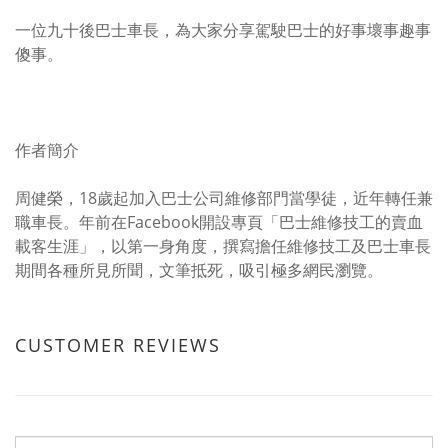
一位九十後巴士車長，為大家分享駕駛巴士的好事壞事趣事
傻事。
作者簡介
周健榮，18歲起加入巴士公司維修部門當學徒，近年轉任兼
職車長。年前在Facebook開設專頁「巴士維修技工的賣血
載客生涯」，以第一身角度，撰寫擔任維修技工及巴士車長
期間各種所見所聞，文筆抵死，吸引極多網民瀏覽。
CUSTOMER REVIEWS