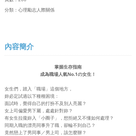
分類：心理勵志人際關係
內容簡介
掌握生存指南
No.1
成為職場人氣
の女生！
女生們，踏入「職場」這個地方，
妳必定試過以下種種困境：
面試時，覺得自己的打扮不及別人亮麗？
女上司偏愛男下屬，處處針對妳？
有女生拉攏妳入「小圈子」，想拒絕又不懂如何處理？
同期入職的漂亮同事升了職，卻輪不到自己？
竟然戀上了男同事／男上司，該怎麼辦？