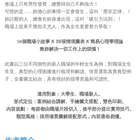
會議上只有男性發聲，總覺得自己不夠強大！
可惜的是……妳擔心的事情一定會發生，這叫「墨菲定律」！
妳討厭的人，總會在妳身邊出現，這叫「吸引力法則」！
職場上從來不應怨天尤人，作為女生更要努力爭取！
X 30
X
50
個職場小故事
張情境圖表
簡易心理學理論
教妳解決一切工作上的煩惱！
此書以三位不同個性的新入職場的年輕女生為例，對職場女生
常見、典型的心理困擾進行梳理和解讀。情景選取真實典型例
子，全書圖文結合，具有很好的指導意義和可讀性。
適用對象：大學生、職場新人。
形式定位：案例結合講解、手繪圖文搭配，雙色印刷。
內容規劃： 每節都由職場片段切入，後半部分提出實用技巧。
類型風格：採用場景圖解搭配形式，內容通俗易懂。