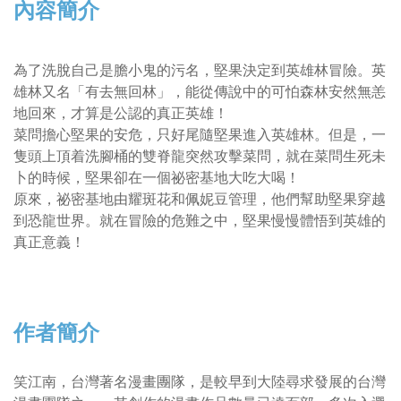
內容簡介
為了洗脫自己是膽小鬼的污名，堅果決定到英雄林冒險。英
雄林又名「有去無回林」，能從傳說中的可怕森林安然無恙
地回來，才算是公認的真正英雄！
菜問擔心堅果的安危，只好尾隨堅果進入英雄林。但是，一
隻頭上頂着洗腳桶的雙脊龍突然攻擊菜問，就在菜問生死未
卜的時候，堅果卻在一個祕密基地大吃大喝！
原來，祕密基地由耀斑花和佩妮豆管理，他們幫助堅果穿越
到恐龍世界。就在冒險的危難之中，堅果慢慢體悟到英雄的
真正意義！
作者簡介
笑江南，台灣著名漫畫團隊，是較早到大陸尋求發展的台灣