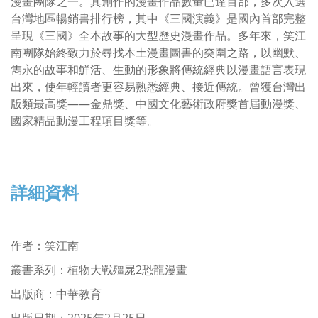
漫畫團隊之一。其創作的漫畫作品數量已達百部，多次入選
台灣地區暢銷書排行榜，其中《三國演義》是國內首部完整
呈現《三國》全本故事的大型歷史漫畫作品。多年來，笑江
南團隊始終致力於尋找本土漫畫圖書的突圍之路，以幽默、
雋永的故事和鮮活、生動的形象將傳統經典以漫畫語言表現
出來，使年輕讀者更容易熟悉經典、接近傳統。曾獲台灣出
版類最高獎——金鼎獎、中國文化藝術政府獎首屆動漫獎、
國家精品動漫工程項目獎等。
詳細資料
作者
：
笑江南
叢書系列：
植物大戰殭屍2恐龍漫畫
出版商：中華教育