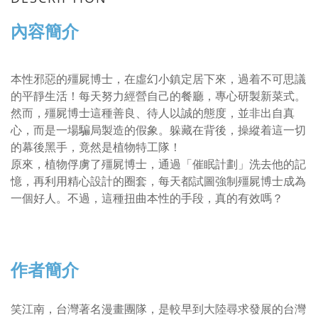
內容簡介
本性邪惡的殭屍博士，在虛幻小鎮定居下來，過着不可思議
的平靜生活！每天努力經營自己的餐廳，專心研製新菜式。
然而，殭屍博士這種善良、待人以誠的態度，並非出自真
心，而是一場騙局製造的假象。躲藏在背後，操縱着這一切
的幕後黑手，竟然是植物特工隊！
原來，植物俘虜了殭屍博士，通過「催眠計劃」洗去他的記
憶，再利用精心設計的圈套，每天都試圖強制殭屍博士成為
一個好人。不過，這種扭曲本性的手段，真的有效嗎？
作者簡介
笑江南，台灣著名漫畫團隊，是較早到大陸尋求發展的台灣