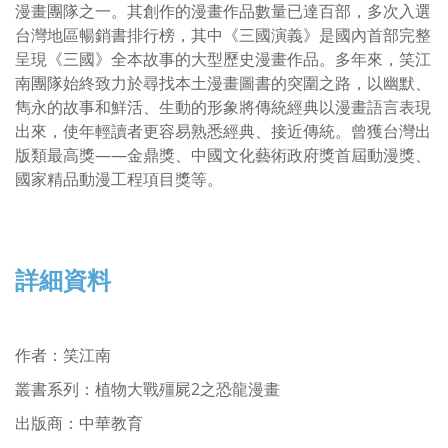
漫畫團隊之一。其創作的漫畫作品數量已達百部，多次入選
台灣地區暢銷書排行榜，其中《三國演義》是國內首部完整
呈現《三國》全本故事的大型歷史漫畫作品。多年來，笑江
南團隊始終致力於尋找本土漫畫圖書的突圍之路，以幽默、
雋永的故事和鮮活、生動的形象將傳統經典以漫畫語言表現
出來，使年輕讀者更容易熟悉經典、接近傳統。曾獲台灣出
版類最高獎——金鼎獎、中國文化藝術政府獎首屆動漫獎、
國家精品動漫工程項目獎等。
詳細資料
作者
：
笑江南
叢書系列：
植物大戰殭屍2之恐龍漫畫
出版商：中華教育