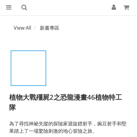
View All
新書專區
植物大戰殭屍2之恐龍漫畫46植物特工
隊
為了尋找神祕失蹤的探險家迴旋鏢射手，豌豆射手和堅
果踏上了一場驚險刺激的地心冒險之旅。