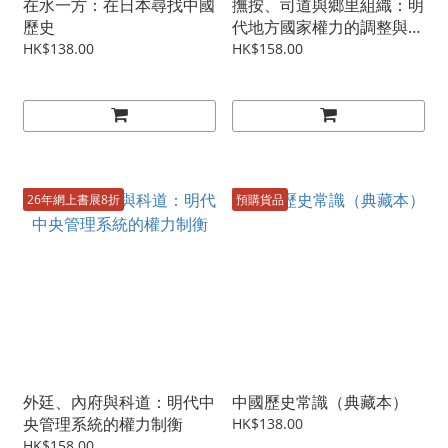
在水一方：在日本尋找中國
撫按、司道與鄉里組織：明
歷史
代地方國家權力的調整與重
組
HK$138.00
HK$158.00
26年網上書展8折
預購貨品
外廷、內府與科道：明代中
中國歷史常識（典藏本）
央管理系統的權力制衡
HK$138.00
HK$158.00