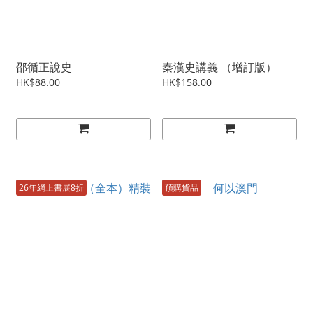
邵循正說史
秦漢史講義 （增訂版）
HK$88.00
HK$158.00
26年網上書展8折
預購貨品