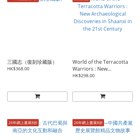
三國志（復刻珍藏版）
World of the Terracotta
Warriors : New
HK$368.00
Archaeological
HK$298.00
Discoveries in Shaanxi in
the 21st Century
26年網上書展8折
26年網上書展8折