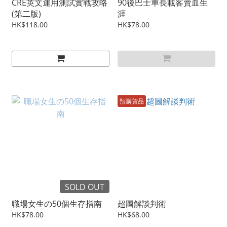
CRE英文運用測試實戰攻略
90後巴士車長載客賣血生
(第二版)
涯
HK$118.00
HK$78.00
預購貨品
SOLD OUT
職場女生の50個生存指南
超圖解談判術
HK$78.00
HK$68.00