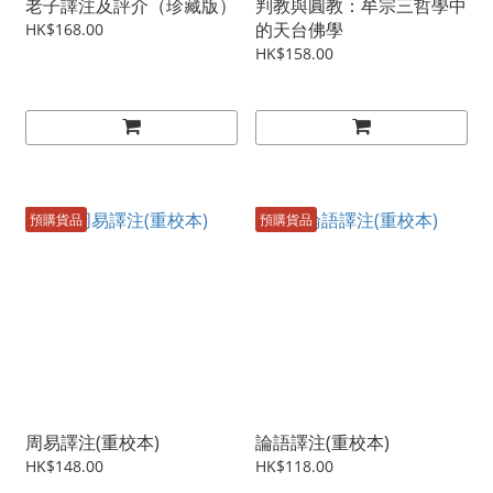
老子譯注及評介（珍藏版）
判教與圓教：牟宗三哲學中
的天台佛學
HK$168.00
HK$158.00
預購貨品
預購貨品
周易譯注(重校本)
論語譯注(重校本)
HK$148.00
HK$118.00