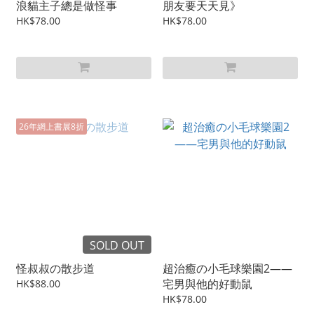
浪貓主子總是做怪事
朋友要天天見》
HK$78.00
HK$78.00
26年網上書展8折
SOLD OUT
怪叔叔の散步道
超治癒の小毛球樂園2——
宅男與他的好動鼠
HK$88.00
HK$78.00