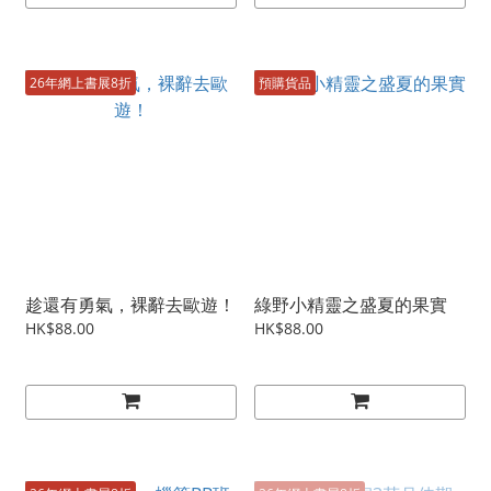
26年網上書展8折
預購貨品
趁還有勇氣，裸辭去歐遊！
綠野小精靈之盛夏的果實
HK$88.00
HK$88.00