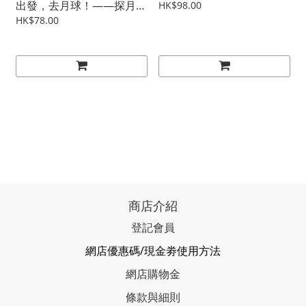
出發，去月球！——探月夢
HK$98.00
啟航
HK$78.00
商店介紹
登記會員
網店優惠碼/現金劵使用方法
網店購物金
條款與細則