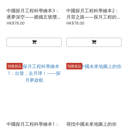
中國探月工程科學繪本3：
中國探月工程科學繪本2：
逐夢深空——嫦娥五號攬月
月背之路——探月工程的突
回
破
HK$78.00
HK$78.00
預購貨品
預購貨品
中國探月工程科學繪本1：
尋找中國未來地圖上的你