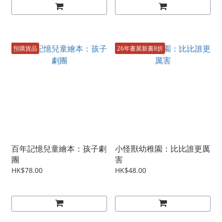
預購貨品
26年書展新書8折
百年記憶兒童繪本：孩子劇
小怪獸幼稚園：比比誰更厲
團
害
HK$78.00
HK$48.00