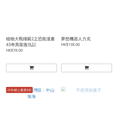
植物大戰殭屍2之恐龍漫畫
夢想機器人力克
43奇異龍復仇記
HK$138.00
HK$78.00
26年網上書展8折