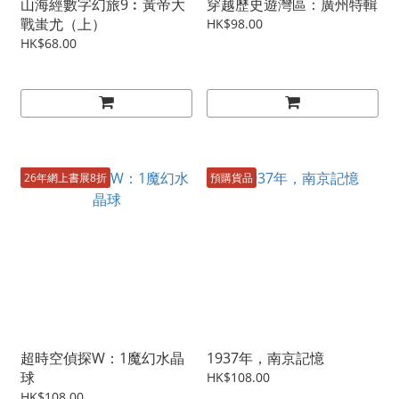
山海經數字幻旅9︰黃帝大
穿越歷史遊灣區：廣州特輯
戰蚩尤（上）
HK$98.00
HK$68.00
26年網上書展8折
預購貨品
超時空偵探W：1魔幻水晶
1937年，南京記憶
球
HK$108.00
HK$108.00