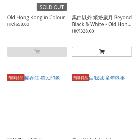
SOLD OUT
Old Hong Kong in Colour
黑白以外 繽紛歲月 Beyond
Black & White • Old Hong
HK$658.00
Kong in Colour
HK$328.00
預購貨品
預購貨品