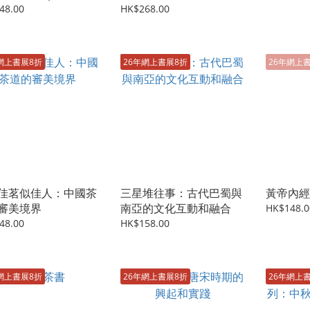
經（英文版）
藝）
48.00
HK$268.00
網上書展8折
26年網上書展8折
26年網上
佳茗似佳人：中國茶
三星堆往事：古代巴蜀與
黃帝內經
審美境界
南亞的文化互動和融合
HK$148.0
48.00
HK$158.00
網上書展8折
26年網上書展8折
26年網上