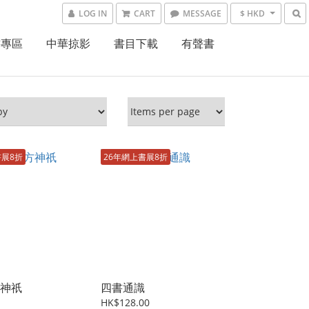
LOG IN
CART
MESSAGE
$ HKD
書專區
中華掠影
書目下載
有聲書
書展8折
26年網上書展8折
神祇
四書通識
HK$128.00