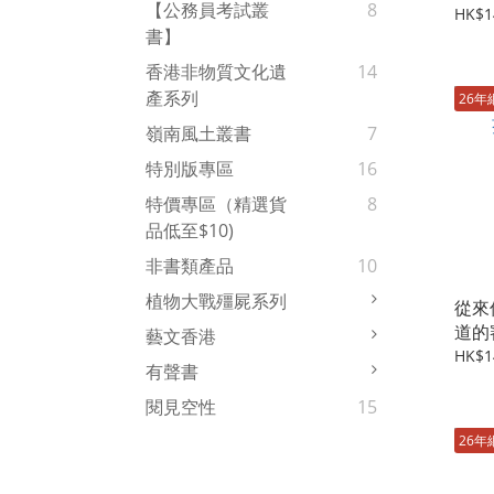
【公務員考試叢
8
帝內
HK$1
書】
香港非物質文化遺
14
產系列
26年
嶺南風土叢書
7
特別版專區
16
特價專區（精選貨
8
品低至$10)
非書類產品
10
植物大戰殭屍系列
從來
道的
藝文香港
HK$1
有聲書
閱見空性
15
26年