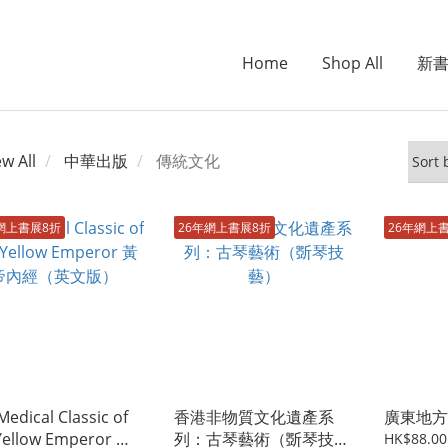
Home
Shop All
新
ew All
中華出版
傳統文化
網上書展8折
26年網上書展8折
26年網上
Medical Classic of
香港非物質文化遺產系
廣東地方
Yellow Emperor 黃
列：古琴藝術（斲琴技
HK$88.00