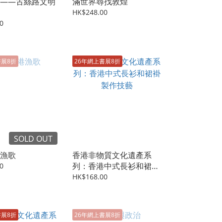
——古絲路文明
滿世界尋找敦煌
HK$248.00
0
書展8折
26年網上書展8折
SOLD OUT
漁歌
香港非物質文化遺產系
列：香港中式長衫和裙褂
0
製作技藝
HK$168.00
書展8折
26年網上書展8折