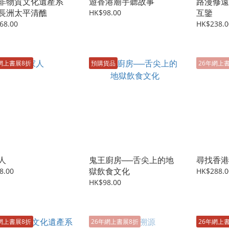
非物質文化遺產系
遊香港廟宇聽故事
路漫修遠
長洲太平清醮
互鑒
HK$98.00
68.00
HK$238.0
網上書展8折
預購貨品
26年網上
人
鬼王廚房──舌尖上的地
尋找香港
獄飲食文化
8.00
HK$288.0
HK$98.00
網上書展8折
26年網上書展8折
26年網上