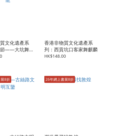
質文化遺產系
香港非物質文化遺產系
節——大坑舞火
列：西貢坑口客家舞麒麟
0
HK$148.00
書展8折
26年網上書展8折