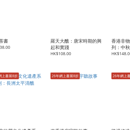
茶書
羅天大醮：唐宋時期的興
香港非物
起和實踐
列：中秋
38.00
龍
HK$108.00
HK$148.0
網上書展8折
26年網上書展8折
26年網上