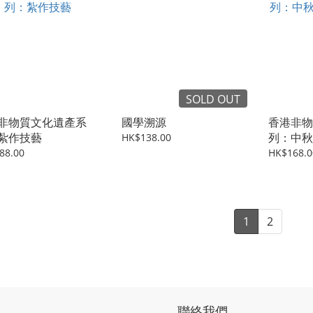
SOLD OUT
非物質文化遺產系
國學溯源
香港非物
紮作技藝
列：中秋
HK$138.00
火龍
88.00
HK$168.0
1
2
聯絡我們