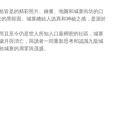
拾皆是的精彩照片、繪畫、地圖和城寨街坊的口
過去的黑暗面。城寨總給人詭異和神秘之感，是源於
而且至今仍是世人所知人口最稠密的社區，城寨
歲月與消亡，與讀者一同重新思考和認識九龍城
拾城寨的凋零與茂盛。