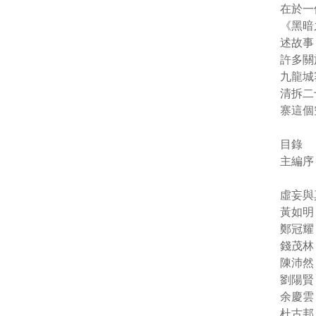
在於一
《黑暗
述故事
許多關
九龍城
清拆二
寨這個
目錄
主編序
虛妄與真
黃如明（
鄭冠耀（
錢茂林（
陳沛然（C
劉陽賢（
余慶雲（
杜古邦（