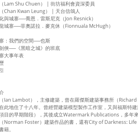
Lam Shu Chuen） | 街坊福利會資深委員
Chan Kwan Leung） | 天台信鴿人
與城寨──喬恩．雷斯尼克（Jon Resnick）
城寨──菲奧諾拉．麥克休（Fionnuala McHugh）
寨：我們的空間──也斯
劍俠──《黑暗之城》的班底
寨大事年表
歷
引
介
Ian Lambot），主修建築，曾在羅傑斯建築事務所（Richard Rog
在此地住了十八年。曾經營建築模型製作工作室，又與福斯特建築事務所（
項目的早期階段），其後成立Watermark Publication
orman Foster）建築作品的書，還有City of Darkness: Life
書籍。