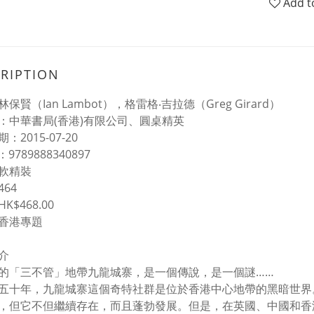
Add t
RIPTION
保賢（Ian Lambot），格雷格‧吉拉德（Greg Girard）
：中華書局(香港)有限公司、圓桌精英
：2015-07-20
 N：9789888340897
軟精裝
64
K$468.00
香港專題
介
的「三不管」地帶九龍城寨，是一個傳說，是一個謎……
五十年，九龍城寨這個奇特社群是位於香港中心地帶的黑暗世界
，但它不但繼續存在，而且蓬勃發展。但是，在英國、中國和香