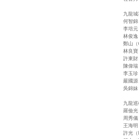
九龍城
何智錦（
李培元（
林俊逸（
鄭山（C
林良寶（
許東財（
陳偉瑞（
李玉珍（
嚴國源（
吳錦妹（
九龍巡檢
羅儉光（
周秀儀（
王海明（
許光（H