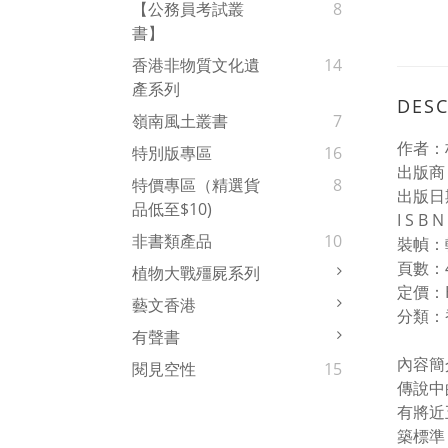
【公務員考試叢
8
書】
香港非物質文化遺
14
產系列
DESC
嶺南風土叢書
7
作者：林
特別版專區
16
出版商
特價專區（精選貨
8
出版日期
品低至$10)
I S B
非書類產品
10
裝幀：
頁數：4
植物大戰殭屍系列
定價：H
藝文香港
分類：
有聲書
內容簡
閱見空性
15
傳說中
有將近
築標準