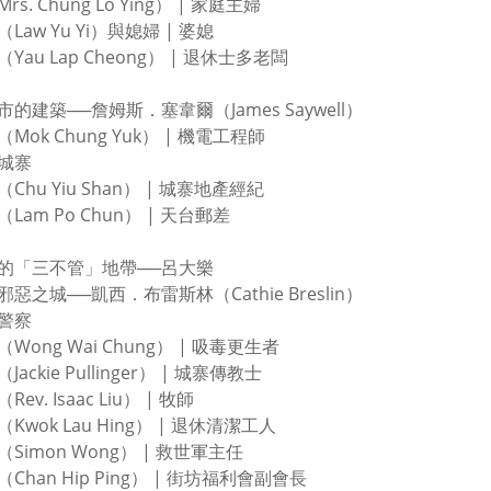
s. Chung Lo Ying） | 家庭主婦
Law Yu Yi）與媳婦 | 婆媳
Yau Lap Cheong） | 退休士多老闆
的建築──詹姆斯．塞韋爾（James Saywell）
Mok Chung Yuk） | 機電工程師
城寨
Chu Yiu Shan） | 城寨地產經紀
Lam Po Chun） | 天台郵差
的「三不管」地帶──呂大樂
惡之城──凱西．布雷斯林（Cathie Breslin）
警察
Wong Wai Chung） | 吸毒更生者
ackie Pullinger） | 城寨傳教士
ev. Isaac Liu） | 牧師
Kwok Lau Hing） | 退休清潔工人
Simon Wong） | 救世軍主任
Chan Hip Ping） | 街坊福利會副會長