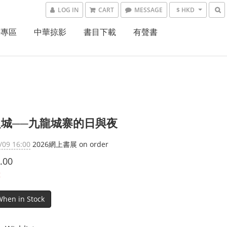
LOG IN
CART
MESSAGE
$ HKD
書專區
中華掠影
書目下載
有聲書
城──九龍城寨的日與夜
/09 16:00
2026網上書展 on order
.00
t
When in Stock