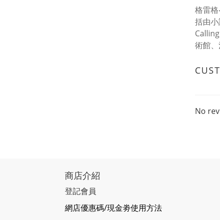
格雷格
括由小說家
Calli
術館、
CUS
No rev
商店介紹
登記會員
網店優惠碼/現金劵使用方法