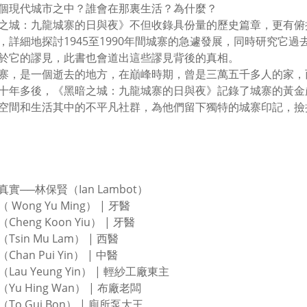
個現代城市之中？誰會在那裏生活？為什麼？
之城：九龍城寨的日與夜》不但收錄具份量的歷史篇章，更有俯
，詳細地探討1945至1990年間城寨的急遽發展，同時研究它
於它的謬見，此書也會道出這些謬見背後的真相。
寨，是一個逝去的地方，在巔峰時期，曾是三萬五千多人的家，
十年多後，《黑暗之城：九龍城寨的日與夜》記錄了城寨的黃金
空間和生活其中的不平凡社群，為他們留下獨特的城寨印記，撿
實──林保賢（Ian Lambot）
 Wong Yu Ming） | 牙醫
Cheng Koon Yiu） | 牙醫
Tsin Mu Lam） | 西醫
han Pui Yin） | 中醫
Lau Yeung Yin） | 輕紗工廠東主
Yu Hing Wan） | 布廠老闆
To Gui Bon） | 廁所泵大王