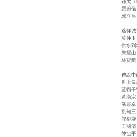
鍾太（Mr
羅婉儀（
邱立昌（
迷你城市
莫仲玉（
供水到
朱耀山（
林寶鎮（
傳說中
世上最邪
藍帽子
黃衞宗（
潘靈卓（J
劉知三（R
郭柳馨（
王國清（
陳協平（