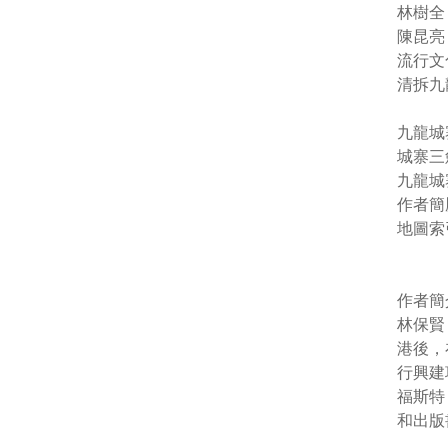
林樹全（
陳昆亮（
流行文化
清拆九龍
九龍城
城寨三
九龍城
作者簡
地圖索
作者簡
林保賢（
港後，
行興建
福斯特（N
和出版