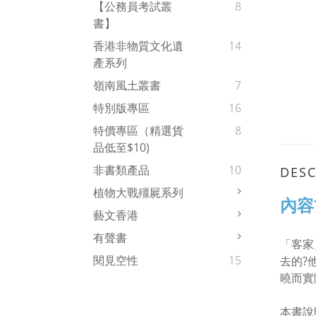
【公務員考試叢
8
書】
香港非物質文化遺
14
產系列
嶺南風土叢書
7
特別版專區
16
特價專區（精選貨
8
品低至$10)
非書類產品
10
DESC
植物大戰殭屍系列
內容
藝文香港
有聲書
「客家
閱見空性
15
去的?
曉而實
本書說