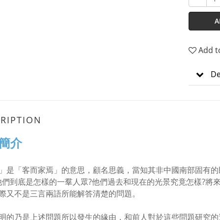
A
Add t
De
RIPTION
簡介
」是「客而家焉」的意思，顧名思義，當知其非中國南部固有的
他們到底是怎樣的一羣人眾?他們過去和現在的光景究竟怎樣?將
際又不是三言兩語所能解答清楚的問題。
明的乃是上述問題所以發生的緣由，和前人對於這些問題研究的