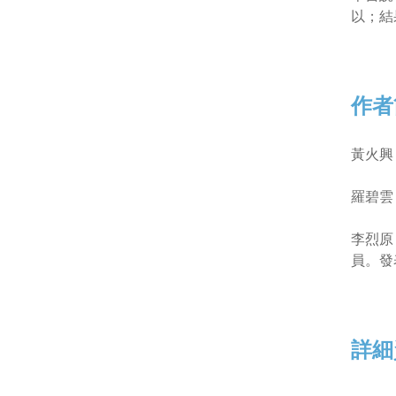
以；結
作者
黃火興
羅碧雲
李烈原
員。發
詳細