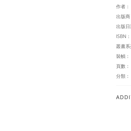
作者
出版商
出版日期
ISBN
叢書系
裝幀
頁數：
分類
ADDI