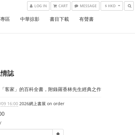
LOG IN
CART
MESSAGE
$ HKD
書專區
中華掠影
書目下載
有聲書
風情誌
「客家」的百科全書，附錄羅香林先生經典之作
/09 16:00
2026網上書展 on order
00
Y