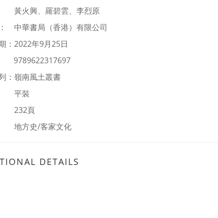
：
黃火興、羅碧雲、李烈原
： 中華書局（香港）有限公司
：2022年9月25日
：
9789622317697
列：嶺南風土叢書
： 平裝
 232頁
：
地方史/客家文化
TIONAL DETAILS