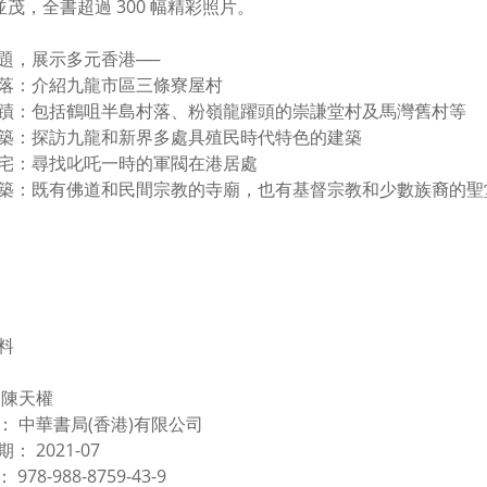
並茂，全書超過 300 幅精彩照片。
題，展示多元香港──
落：介紹九龍市區三條寮屋村
蹟：包括鶴咀半島村落、粉嶺龍躍頭的崇謙堂村及馬灣舊村等
築：探訪九龍和新界多處具殖民時代特色的建築
宅：尋找叱吒一時的軍閥在港居處
築：既有佛道和民間宗教的寺廟，也有基督宗教和少數族裔的聖
料
 陳天權
： 中華書局(香港)有限公司
： 2021-07
N： 978-988-8759-43-9