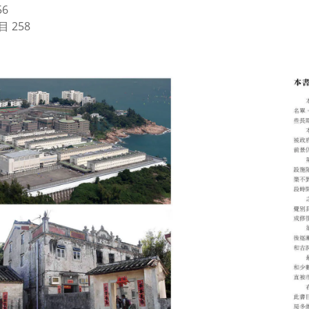
56
 258