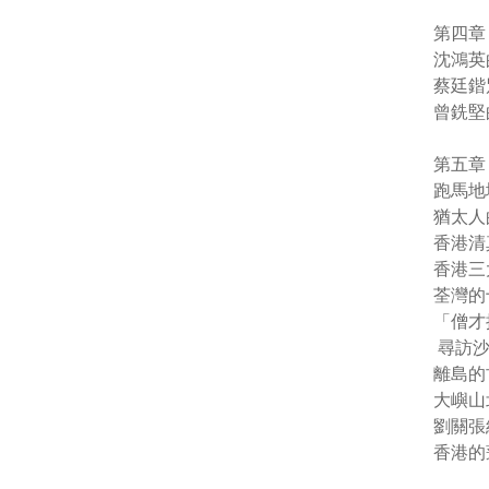
第四章
沈鴻英
蔡廷鍇
曾銑堅
第五章
跑馬地
猶太人
香港清
香港三大
荃灣的
「僧才
尋訪沙
離島的
大嶼山
劉關張
香港的