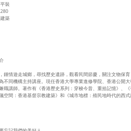
 平裝
280
 建築
介
，鍾情遊走城鄉，尋找歷史遺跡，觀看民間節慶，關注文物保育
為不同機構主持講座。現任香港大學專業進修學院、香港公開大
兼職講師。著作有《香港歷史系列：穿梭今昔、重拾記憶》、《
儀空間：香港基督宗教建築》和《城市地標：殖民地時代的西式
要忘記我們的美好 ii