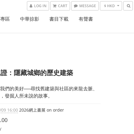
LOG IN
CART
MESSAGE
$ HKD
書專區
中華掠影
書目下載
有聲書
見證：隱藏城鄉的歷史建築
我們的美好──尋找舊建築與社區的來龍去脈、
，發掘人所未說的故事。
/09 16:00
2026網上書展 on order
.00
Y