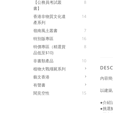
【公務員考試叢
8
書】
香港非物質文化遺
14
產系列
嶺南風土叢書
7
特別版專區
16
特價專區（精選貨
8
品低至$10)
非書類產品
10
DESC
植物大戰殭屍系列
藝文香港
內容簡
有聲書
以建築
閱見空性
15
●介紹
●挑選