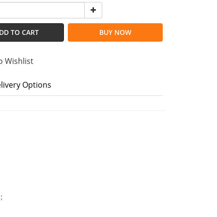
DD TO CART
BUY NOW
o Wishlist
livery Options
；