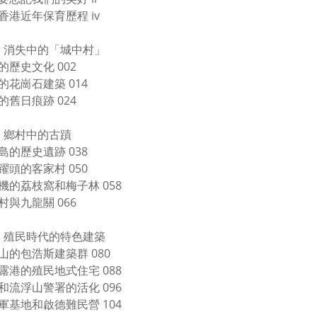
香港近年保育歷程 iv
 消失中的「城中村」
的歷史文化 002
的花崗石建築 014
的舊日痕跡 024
 鄉村中的古蹟
島的歷史遺跡 038
躍頭的客家村 050
機的荔枝窩和梅子林 058
村與九龍關 066
 殖民時代的特色建築
山的包浩斯建築群 080
露港的殖民地式住宅 088
和流浮山警署的活化 096
軍基地和啟德難民營 104