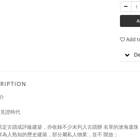
A
Add t
De
RIPTION
介
,見證時代
法定古蹟或評級建築，亦收錄不少未列入古蹟辦 名單的滄海遺珠
鮮為人熟知的歷史建築，部分屬私人物業，並不 開放；