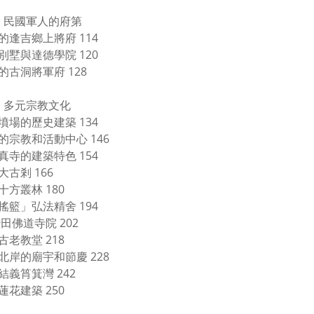
 民國軍人的府第
的逢吉鄉上將府 114
別墅與達德學院 120
的古洞將軍府 128
 多元宗教文化
墳場的歷史建築 134
的宗教和活動中心 146
真寺的建築特色 154
古剎 166
十方叢林 180
搖籃」弘法精舍 194
田佛道寺院 202
古老教堂 218
北岸的廟宇和節慶 228
結義筲箕灣 242
蓮花建築 250