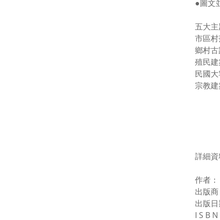
●圖文
五大主
市區村
鄉村古
殖民建
民國大
宗教建
詳細資
作者：
出版商
出版日期
I S B 