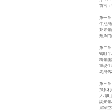
前言：
第一章
牛池灣
茶果嶺
鯉魚門
第二章
鶴咀半
粉嶺龍
重現生
馬灣舊
第三章
加多利
大埔吐
調景嶺
皇家空