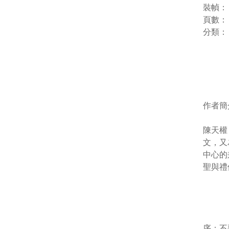
裝幀：
頁數： 
分類：
作者簡
陳天權
文，又
中心的
聖與禮
序：不