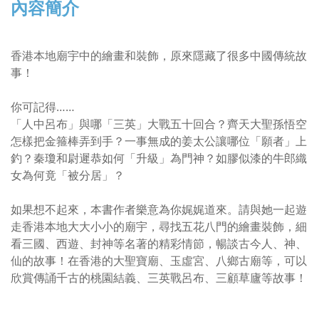
內容簡介
香港本地廟宇中的繪畫和裝飾，原來隱藏了很多中國傳統故
事！
你可記得……
「人中呂布」與哪「三英」大戰五十回合？齊天大聖孫悟空
怎樣把金箍棒弄到手？一事無成的姜太公讓哪位「願者」上
釣？秦瓊和尉遲恭如何「升級」為門神？如膠似漆的牛郎織
女為何竟「被分居」？
如果想不起來，本書作者樂意為你娓娓道來。請與她一起遊
走香港本地大大小小的廟宇，尋找五花八門的繪畫裝飾，細
看三國、西遊、封神等名著的精彩情節，暢談古今人、神、
仙的故事！在香港的大聖寶廟、玉虛宮、八鄉古廟等，可以
欣賞傳誦千古的桃園結義、三英戰呂布、三顧草廬等故事！