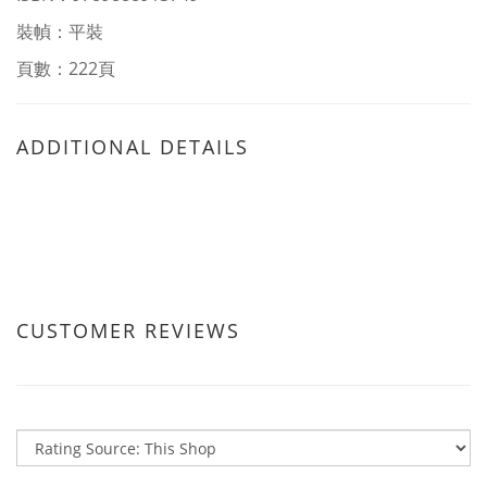
裝幀：平裝
頁數：222頁
ADDITIONAL DETAILS
CUSTOMER REVIEWS