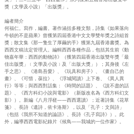
獎（文學及小說）「出版獎」。
編者簡介
何福仁。寫作，編書。著作涵括多種文類，詩集《如果落向
牛頓的不是蘋果》曾獲第四屆香港中文文學雙年獎之詩組首
獎；散文集《那一隻生了厚繭的手》獲第九屆香港書獎。為
西西文稿法定管理人。編輯西西各種作品，包括其生前《動
物嘉年華：西西的動物詩》（獲第四屆香港出版雙年獎「最
佳出版獎」﹝文學及小說﹞及「出版大獎」）；其身後《左
手之思》、《港島吾愛》、《玩具和房子》、《畫自己的
畫》、《可惜，葆拉》、《浮城閱讀》上下卷、《異人異
行》等等；與西西對話集：《時間的話題》、《說不盡的話
題》、《西方科幻小說與電影》（新版改名為《西方科幻文
影》）。新編《八月浮槎——西西選讀》；近著詩集《花草
箋》、長詩《遺詩，依卡洛斯》，以及「孔子：文與詩」
（包括《我所不知道的論語》、長詩《孔子寫詩》）。此
外，編導西西電影紀錄片《候鳥——我城的一位作家》。