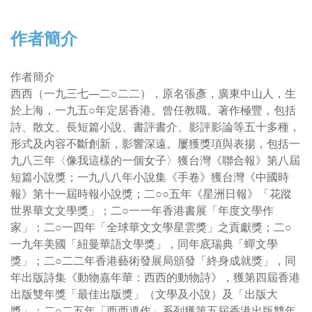
作者簡介
作者簡介
西西（一九三七—二○二二），原名張彥，廣東中山人，生
於上海，一九五○年定居香港。曾任教職。著作極豐，包括
詩、散文、長短篇小說、書評書介、影評影論等五十多種，
形式及內容不斷創新，影響深遠。屢獲獎項與表揚，包括一
九八三年〈像我這樣的一個女子〉獲台灣《聯合報》第八屆
短篇小說獎；一九八八年小說集《手卷》獲台灣《中國時
報》第十一屆時報小說獎；二○○五年《星洲日報》「花蹤
世界華文文學獎」；二○一一年香港書展「年度文學作
家」；二○一四年「全球華文文學星雲獎」之貢獻獎；二○
一九年美國「紐曼華語文學獎」，同年底瑞典「蟬文學
獎」；二○二二年香港藝術發展局頒發「終身成就獎」，同
年出版詩集《動物嘉年華：西西的動物詩》，獲第四屆香港
出版雙年獎「最佳出版獎」（文學及小說）及「出版大
獎」；二○二五年「西西遺作」系列獲第五屆香港出版雙年