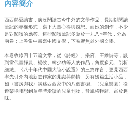
內容簡介
西西熱愛讀書，廣泛閱讀古今中外的文學作品，長期以閱讀
筆記的專欄形式，寫下大量心得與感想。而她的創作，不少
是對閱讀的應答。這些閱讀筆記多寫於一九八○年代，分為
兩卷：上卷集中書寫中國文學，下卷聚焦於外國文學。
本卷收錄四十五篇文章，從《詩經》、樂府、王維詩等，談
到當代臺靜農、楊牧、韓少功等人的作品，角度多元、剖析
細緻。《八十年代中國大陸小說選》的三篇序言，更見西西
率先引介內地新進作家的見識與熱情。另有幾篇生活小品，
如〈書房與我〉講述西西家中的八個書櫥、〈兒童樂園〉從
遊樂場聯想到童年時愛讀的兒童刊物，皆風格輕鬆、富於趣
味。