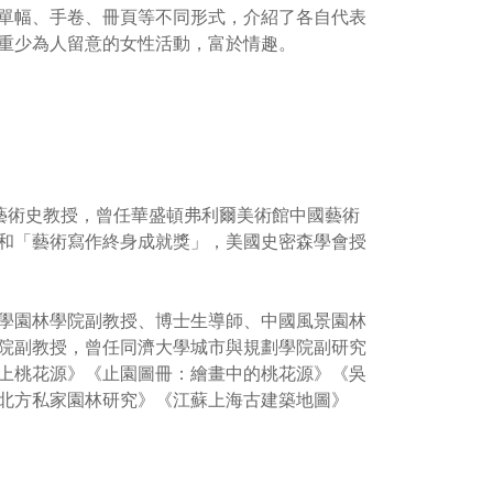
單幅、手卷、冊頁等不同形式，介紹了各自代表
重少為人留意的女性活動，富於情趣。
分校中國藝術史教授，曾任華盛頓弗利爾美術館中國藝術
和「藝術寫作終身成就獎」，美國史密森學會授
學園林學院副教授、博士生導師、中國風景園林
院副教授，曾任同濟大學城市與規劃學院副研究
上桃花源》《止園圖冊：繪畫中的桃花源》《吳
北方私家園林研究》《江蘇上海古建築地圖》