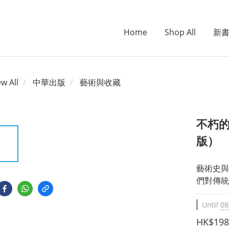
Home
Shop All
新
ew All
中華出版
藝術與收藏
不朽
版）
藝術史與
們對傳統
Until
08
HK$198