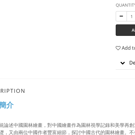
QUANTIT
A
Add t
De
RIPTION
簡介
統論述中國園林繪畫，對中國繪畫作為園林視學記錄和美學再創
礎，又由兩位中國作者豐富細節，探討中國古代的園林繪畫。不