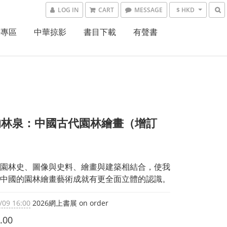
LOG IN
CART
MESSAGE
$ HKD
書專區
中華掠影
書目下載
有聲書
的林泉：中國古代園林繪畫（增訂
園林史、圖像與史料、繪畫與建築相結合，使我
中國的園林繪畫藝術成就有更全面立體的認識。
/09 16:00
2026網上書展 on order
.00