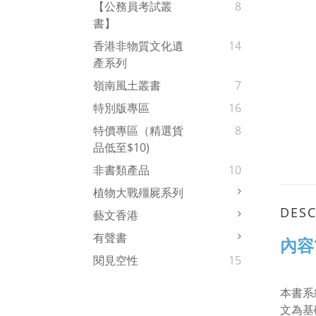
【公務員考試叢
8
書】
香港非物質文化遺
14
產系列
嶺南風土叢書
7
特別版專區
16
特價專區（精選貨
8
品低至$10)
非書類產品
10
植物大戰殭屍系列
DESC
藝文香港
有聲書
內容
閱見空性
15
本書系
文為基