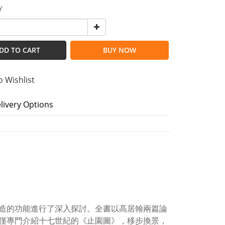
Y
DD TO CART
BUY NOW
o Wishlist
livery Options
造的功能進行了深入探討。全書以高居翰兩篇論
僅專門介紹十七世紀的《止園圖》，移步換景，