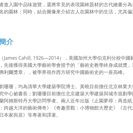
者進入園中品味遊覽，還將常見的表現園林題材的古代繪畫分為
名的園林；同時，結合圖像來介紹古人在園林中的生活，尤其偏
簡介
（James Cahill, 1926—2014），美國加州大學伯克利
，先後獲得美國大學藝術學會授予的「藝術史教學終身成就獎」
弗利爾獎章」，被學界視作西方研究中國藝術史的一座高峰。
劉珊珊，均為清華大學建築學院博士。黃曉目前擔任北京林業大
究中心祕書長；劉珊珊目前擔任北京建築大學建築與城市規劃學
蘭阿姆斯特丹大學訪問學者。兩人近年出版《止園夢尋：再造紙
：跨越大洋的藝術傳奇》《奇趣景觀：小博物館大歷史》《古代
日本家與居》等專著和譯著。