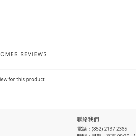
TOMER REVIEWS
iew for this product
聯絡我們
電話：(852) 2137 2385