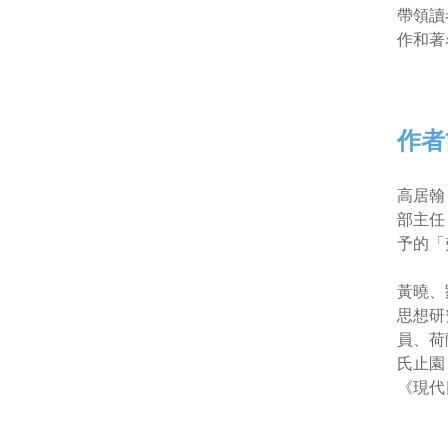
帶領讀
作和著
作者
高居翰
部主任
予的「
黃曉、
思想研
員、荷
氏止園
《現代