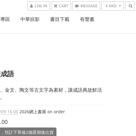
LOG IN
CART
MESSAGE
$ HKD
書專區
中華掠影
書目下載
有聲書
畫成語
、金文、陶文等古文字為素材，讓成語典故鮮活
。
/09 16:00
2026網上書展 on order
.00
，預計下單後2個星期後出貨