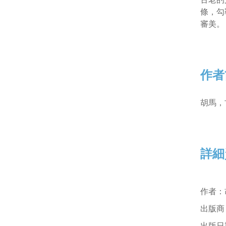
條，勾
審美。
作者
胡馬，
詳細
作者
：
出版商
出版日期