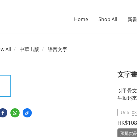
Home
Shop All
新
ew All
中華出版
語言文字
文字
以甲骨文
生動起來
Until
08
HK$108
預購貨品