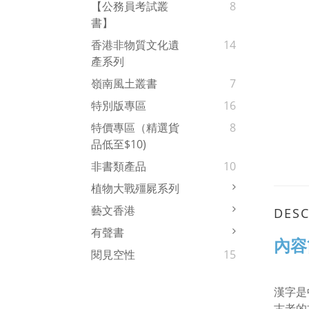
【公務員考試叢
8
書】
香港非物質文化遺
14
產系列
嶺南風土叢書
7
特別版專區
16
特價專區（精選貨
8
品低至$10)
非書類產品
10
植物大戰殭屍系列
藝文香港
DESC
有聲書
內容
閱見空性
15
漢字是
古老的