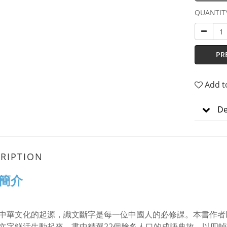
QUANTIT
PR
Add t
De
RIPTION
簡介
中華文化的起源，識文斷字是每一位中國人的必修課。本書作者
文字鮮活生動起來。書中精選22個膾炙人口的成語典故，以四