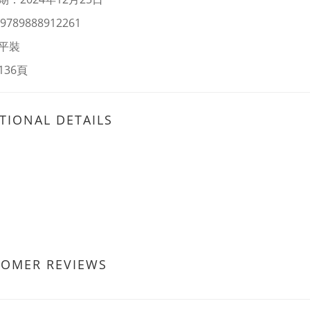
9789888912261
平裝
136頁
TIONAL DETAILS
TOMER REVIEWS