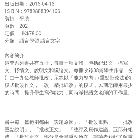
出版日期：2016-04-18
I S B N：9789888394166
裝幀：平裝
頁數：202
定價：HK$78.00
分類：語言學習 語言文字
內容簡介
這套系列書共有五冊，每冊一種文體，包括紀敍文、描寫
文、抒情文、說明文和議論文。每冊收錄38篇學生作品，分
別由十九位教師批改，示範以「能力導向」(重點批改法)的
模式批改作文，一改「精批細改」的模式，以期老師用最少
的時間，提升學生寫作能力，同時減輕語文老師的工作量。
書中每一篇範例都由「設題原因」、「批改重點」、「批改
重點說明」、「批改正文」、「總評及寫作建議」五部分組
成。「批改正文」部分是全書重點所在，讓讀者藉此了解重