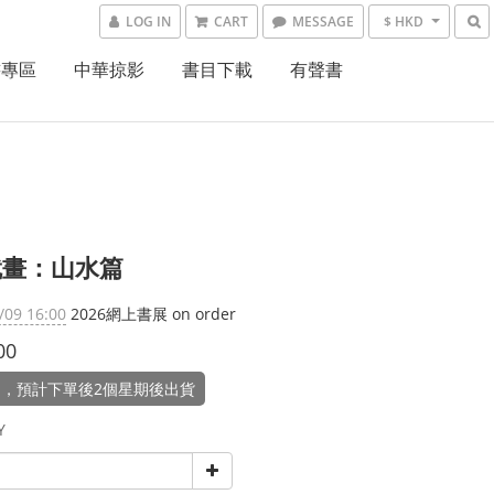
LOG IN
CART
MESSAGE
$ HKD
書專區
中華掠影
書目下載
有聲書
就畫：山水篇
/09 16:00
2026網上書展 on order
00
，預計下單後2個星期後出貨
Y