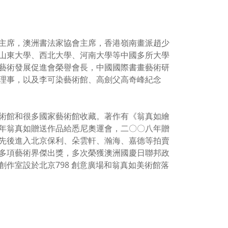
主席，澳洲書法家協會主席，香港嶺南畫派趙少
山東大學、西北大學、河南大學等中國多所大學
藝術發展促進會榮譽會長，中國國際書畫藝術研
理事，以及李可染藝術館、高劍父高奇峰紀念
術館和很多國家藝術館收藏。著作有《翁真如繪
年翁真如贈送作品給悉尼奧運會，二〇〇八年贈
先後進入北京保利、朵雲軒、瀚海、嘉德等拍賣
多項藝術界傑出獎，多次榮獲澳洲國慶日聯邦政
作室設於北京798 創意廣場和翁真如美術館落