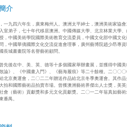
簡介
，一九四六年生，廣東梅州人。澳洲太平紳士，澳洲美術家協會
入室弟子，七十年代移居澳洲。中國傳媒大學、北京林業大學、
授，中國美術學院國際美術教育交流委員，中國文化部中國文化
問，中國華僑國際文化交流促進會理事，廣州藝博院趙少昂專資
國長城書畫院等名譽藝術顧問。
曾先後在中、美、英、德等十多個國家舉辦畫展，並獲得中國美
散論》、《中國畫入門》、《藝海履痕》等二十餘種。二〇〇〇
給北京奧運會，二〇二二年贈送作品給北京冬季奧運會。其作品
大拍和國際藝術品拍賣市場。曾獲澳洲藝術界傑出人士獎，美英
社會（藝術）貢獻獎和多元文化貢獻獎。二〇一二年翁真如藝術創
東番禺。