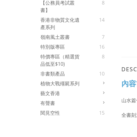
【公務員考試叢
8
書】
香港非物質文化遺
14
產系列
嶺南風土叢書
7
特別版專區
16
特價專區（精選貨
8
品低至$10)
DESC
非書類產品
10
內容
植物大戰殭屍系列
藝文香港
山水篇
有聲書
閱見空性
15
全書刻