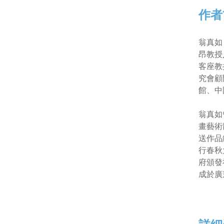
作者
翁真如
昂教授
客座教
究會顧
館、中
翁真如
畫藝術
送作品
行春秋
府頒發
成於廣