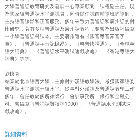
大學普通話教育研究及發展中心專業顧問、課程副主任。現
為國家級普通話水平測試員，同時擔任試前輔導班的導師，
主持語音診斷和正音服務。多年來致力普通話和廣州話的對
比研究，著有多種普通話及廣州話教程，並曾為出版社編寫
中小學普通話科課本。主要著作還有《國音粵音索音字
彙》、《普通話字音記憶易》、《粵普快譯通》、《全球華
語大詞典》、《普通話水平測試速戰攻略》、《香港粵語大
詞典》等等。
劉懷真
結業於北京語言大學，主修對外漢語教學法。考獲國家語委
普通話水平測試一級水平。從事對外漢語及普通話教學工作
多年，曾任教於多所律師行、會計事務所、銀行和金融公
司。曾編寫《普誦話難讀詞1000》、《普通話水平測試速
戰攻略》。
詳細資料