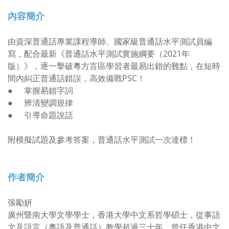
內容簡介
由資深普通話專業課程導師、國家級普通話水平測試員編
寫，配合最新《普通話水平測試實施綱要（2021年
版）》，逐一擊破粵方言區學習者最易出錯的難點，在短時
間內糾正普通話錯誤，高效備戰PSC！
●
掌握易錯字詞
●
辨清變調規律
●
引導命題說話
附模擬試題及參考答案，普通話水平測試一次達標！
作者簡介
張勵妍
廣州暨南大學文學學士，香港大學中文系哲學碩士，從事語
文及語言（粵語及普通話）教學超過三十年，曾任香港中文