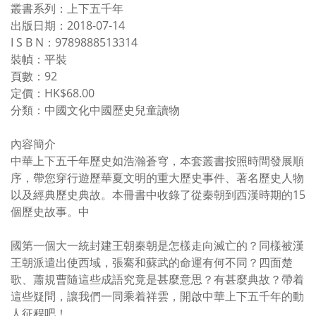
叢書系列：上下五千年
出版日期：2018-07-14
I S B N：9789888513314
裝幀：平裝
頁數：92
定價：HK$68.00
分類：中國文化中國歷史兒童讀物
內容簡介
中華上下五千年歷史如浩瀚蒼穹，本套叢書按照時間發展順
序，帶您穿行遊歷華夏文明的重大歷史事件、著名歷史人物
以及經典歷史典故。本冊書中收錄了從秦朝到西漢時期的15
個歷史故事。中
國第一個大一統封建王朝秦朝是怎樣走向滅亡的？同樣被漢
王朝派遣出使西域，張騫和蘇武的命運有何不同？四面楚
歌、蕭規曹隨這些成語究竟是甚麼意思？有甚麼典故？帶着
這些疑問，讓我們一同乘着祥雲，開啟中華上下五千年的動
人征程吧！