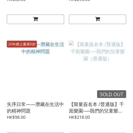
26年網上書展8折
SOLD OUT
失序日常——潛藏在生活中
【限量簽名本 /普通版】千
的精神問題
面樂園──我們的兒童樂園
（普通版）
HK$98.00
HK$218.00