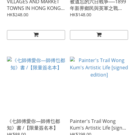
VILLAGES AND MARKET
被遺忘的六日戰爭──1899
TOWNS IN HONG KONG:
年新界鄉民與英軍之戰
Settlement and History
【普通版 / 簽名版】
HK$248.00
HK$148.00
《七師傅愛你—師傅乜都
Painter's Trail Wong
知》書 /【限量簽名本】
Kum's Artistic Life [signed
edition]
HK$88.00
HK$298.00