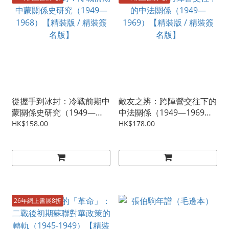
從握手到冰封：冷戰前期中
敵友之辨：跨陣營交往下的
蒙關係史研究（1949—
中法關係（1949—1969）
1968）【精裝版 / 精裝簽
【精裝版 / 精裝簽名版】
HK$158.00
HK$178.00
名版】
26年網上書展8折