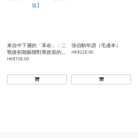
來自中下層的「革命」：二
張伯駒年譜（毛邊本）
戰後初期蘇聯對華政策的轉
HK$228.00
軌（1945-1949）【精裝
HK$158.00
版】