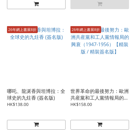
26年網上書展8折
26年網上書展8折
哪吒、龍涎香與坦博拉：全
世界革命的最後努力：歐洲
球史的九炷香 (簽名版)
共産黨和工人黨情報局的興
衰（1947-1956）【精裝版
HK$138.00
HK$158.00
/ 精裝簽名版】