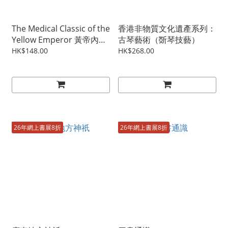
The Medical Classic of the
香港非物質文化遺產系列：
Yellow Emperor 黃帝內經
古琴藝術（斲琴技藝）
（英文版）
HK$148.00
HK$268.00
26年網上書展8折
26年網上書展8折