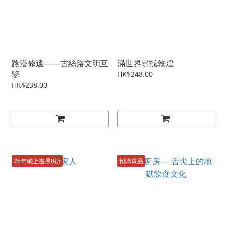
路漫修遠——古絲路文明互
滿世界尋找敦煌
鑒
HK$248.00
HK$238.00
26年網上書展8折
預購貨品