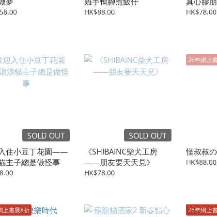
做夢
雞手鴨腳煮飯仔
真心膠朋
58.00
HK$88.00
HK$78.00
26年網上
SOLD OUT
SOLD OUT
入住小豆丁花園——
《SHIBAINC柴犬工房
怪叔叔の
貓主子總是做怪事
——朋友要天天見》
HK$88.00
8.00
HK$78.00
網上書展8折
26年網上