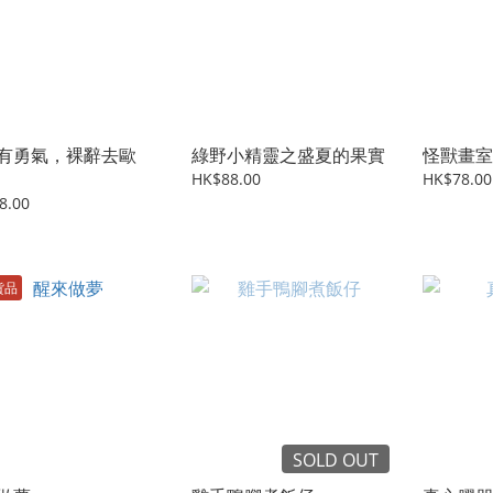
有勇氣，裸辭去歐
綠野小精靈之盛夏的果實
怪獸畫室
HK$88.00
HK$78.00
8.00
貨品
SOLD OUT