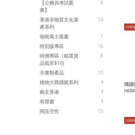
【公務員考試叢
8
書】
香港非物質文化遺
14
產系列
26年
嶺南風土叢書
7
特別版專區
16
特價專區（精選貨
8
品低至$10)
非書類產品
10
植物大戰殭屍系列
飛躍
HK$8
藝文香港
有聲書
閱見空性
15
26年