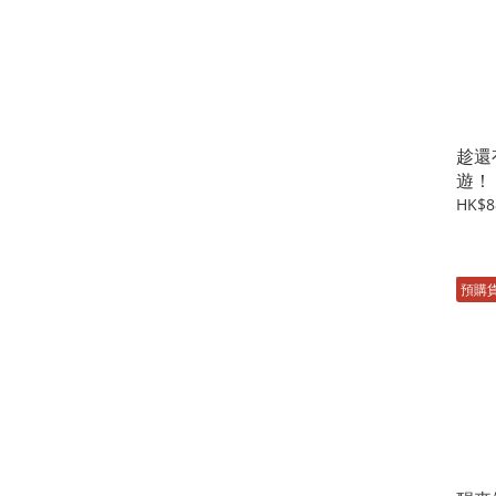
趁還
遊！
HK$8
預購