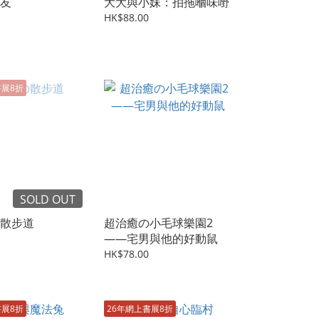
友
大大與小妹：拍拖嗰味嘢
HK$88.00
書展8折
SOLD OUT
散步道
超治癒の小毛球樂園2
——宅男與他的好動鼠
HK$78.00
書展8折
26年網上書展8折