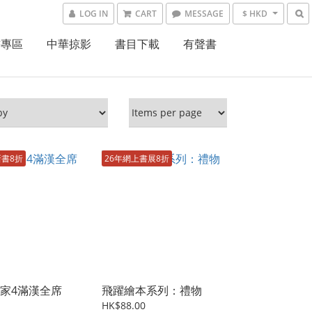
LOG IN
CART
MESSAGE
$ HKD
書專區
中華掠影
書目下載
有聲書
新書8折
26年網上書展8折
家4滿漢全席
飛躍繪本系列：禮物
HK$88.00