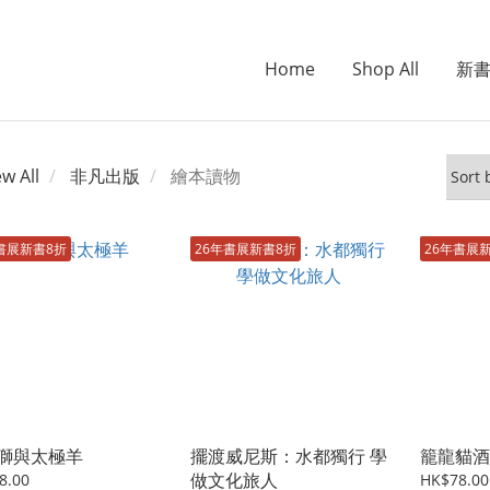
Home
Shop All
新
ew All
非凡出版
繪本讀物
書展新書8折
26年書展新書8折
26年書展
獅與太極羊
擺渡威尼斯：水都獨行 學
籠龍貓酒
做文化旅人
8.00
HK$78.00