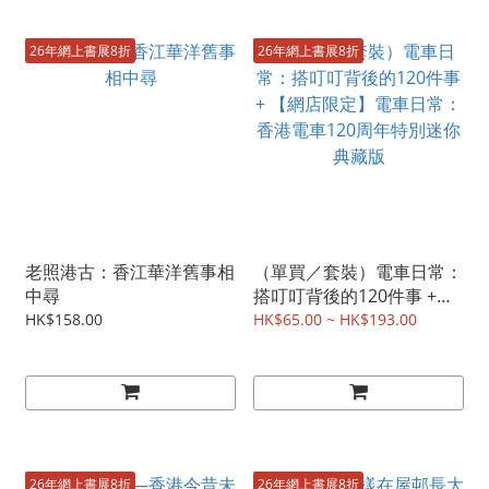
26年網上書展8折
26年網上書展8折
老照港古：香江華洋舊事相
（單買／套裝）電車日常：
中尋
搭叮叮背後的120件事 +
【網店限定】電車日常：香
HK$158.00
HK$65.00 ~ HK$193.00
港電車120周年特別迷你典
藏版
26年網上書展8折
26年網上書展8折