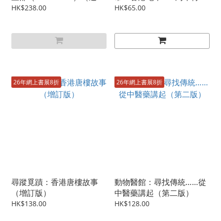
樂CD）
迷你典藏版
HK$238.00
HK$65.00
26年網上書展8折
26年網上書展8折
尋蹤覓蹟：香港唐樓故事
動物醫館：尋找傳統……從
（增訂版）
中醫藥講起（第二版）
HK$138.00
HK$128.00