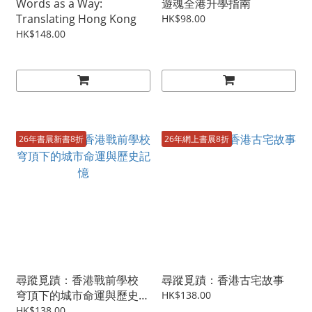
Words as a Way:
遊魂全港升學指南
Translating Hong Kong
HK$98.00
HK$148.00
26年書展新書8折
26年網上書展8折
尋蹤覓蹟：香港戰前學校
尋蹤覓蹟：香港古宅故事
穹頂下的城市命運與歷史記
HK$138.00
憶
HK$138.00