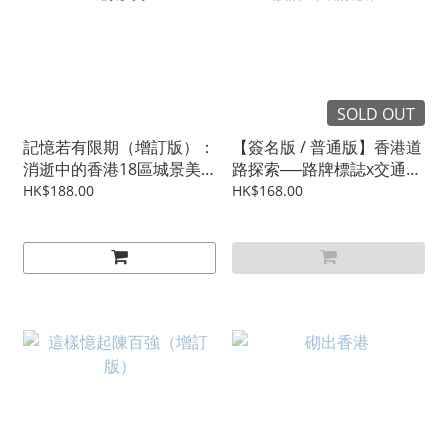
SOLD OUT
記憶若有限期（增訂版）：
【簽名版 / 普通版】香港道
消逝中的香港18區城景美
路探索──路牌標誌x交通設
學
計（增訂版）
HK$188.00
HK$168.00