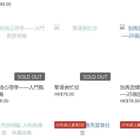
48.00
SOLD OUT
SOLD OUT
情心理學——入門觀
擊退匆忙症
別再恐懼
略
──25
HK$78.00
療
8.00
HK$78.00
26年網上書展8折
26年網上