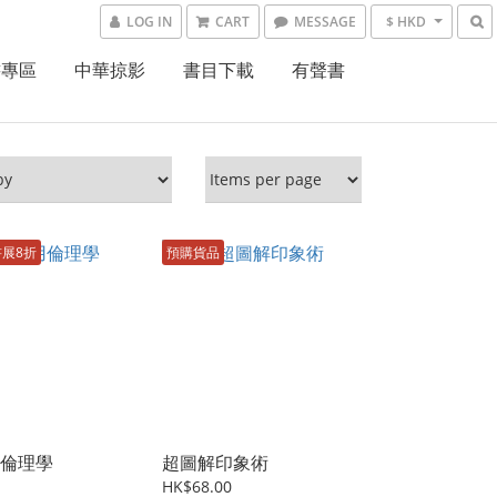
LOG IN
CART
MESSAGE
$ HKD
書專區
中華掠影
書目下載
有聲書
書展8折
預購貨品
倫理學
超圖解印象術
HK$68.00