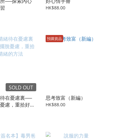
所──探索內心
好心情手冊
習
HK$88.00
預購貨品
SOLD OUT
待在憂慮裏──
思考致富（新編）
憂慮，重拾好情
HK$88.00