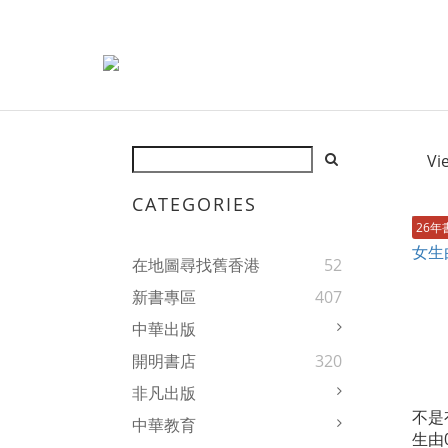
Vi
CATEGORIES
26年
在地圖尋找舊香港
52
新書專區
407
中華出版
開明書店
320
非凡出版
不是
中華教育
生由