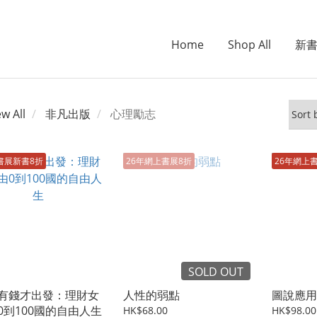
Home
Shop All
新
ew All
非凡出版
心理勵志
書展新書8折
26年網上書展8折
26年網上
SOLD OUT
有錢才出發：理財女
人性的弱點
圖說應用
0到100國的自由人生
HK$68.00
HK$98.00