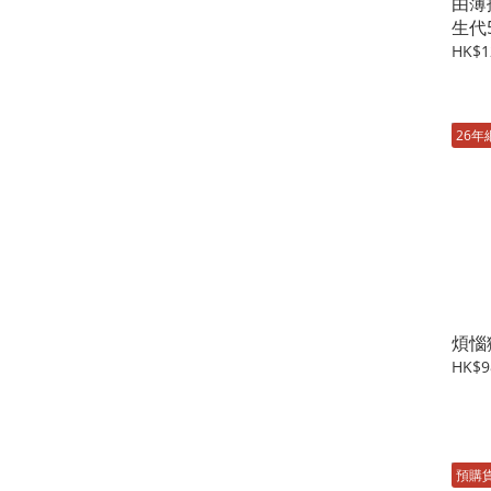
由薄
生代
HK$1
26年
煩惱
HK$9
預購