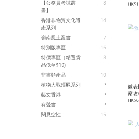
【公務員考試叢
8
HK$1
書】
香港非物質文化遺
14
產系列
嶺南風土叢書
7
特別版專區
16
特價專區（精選貨
8
品低至$10)
非書類產品
10
植物大戰殭屍系列
微表
察攻
藝文香港
HK$6
有聲書
閱見空性
15