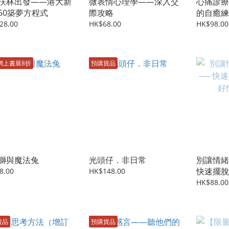
扶林出發——港大新
微表情心理學——深入交
心痛診療
50築夢方程式
際攻略
的自癒練
28.00
HK$68.00
HK$98.00
網上書展8折
預購貨品
獅與魔法兔
光頭仔．非日常
別讓情緒
快速擺脫
8.00
HK$148.00
緒的方法
HK$88.00
貨品
預購貨品