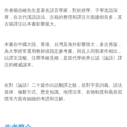
作者楊伯峻先生是著名語言學家，對於經學、子學造詣深
厚，在古代漢語語法、古籍的整理和譯注方面建樹良多，其
古籍譯注以本書影響最大。
本書在中國大陸、香港、台灣及海外影響很大，多次再版，
為大學經常選用教材或指定參考書。與近人同類著作相比，
以譯文流暢、注釋準確見稱，是當代學術界公認《論語》譯
注的權威讀本。
在對《論語》二十篇作白話翻譯之餘，並對字音詞義、語法
規律、修辭方式、歷史知識、地理沿革、名物制度和風俗習
慣等方面有細緻的考證和注解。