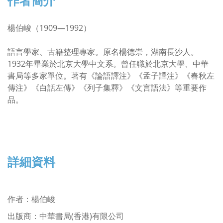
作者簡介
楊伯峻（1909—1992）
語言學家、古籍整理專家。原名楊德崇，湖南長沙人。
1932年畢業於北京大學中文系。曾任職於北京大學、中華
書局等多家單位。著有《論語譯注》《孟子譯注》《春秋左
傳注》《白話左傳》《列子集釋》《文言語法》等重要作
品。
詳細資料
作者
：
楊伯峻
出版商：中華書局(香港)有限公司