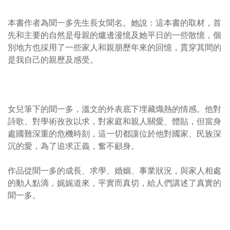
本書作者為聞一多先生長女聞名。她說：這本書的取材，首
先和主要的自然是母親的爐邊漫憶及她平日的一些散憶，個
別地方也採用了一些家人和親朋歷年來的回憶，貫穿其間的
是我自己的親歷及感受。
女兒筆下的聞一多，溫文的外表底下埋藏熾熱的情感。他對
詩歌、對學術孜孜以求，對家庭和親人關愛、體貼，但當身
處國難深重的危機時刻，這一切都讓位於他對國家、民族深
沉的愛，為了追求正義，奮不顧身。
作品從聞一多的成長、求學、婚姻、事業狀況，與家人相處
的動人點滴，娓娓道來，平實而真切，給人們講述了真實的
聞一多。