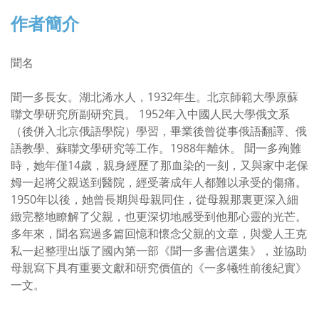
作者簡介
聞名
聞一多長女。湖北浠水人，1932年生。北京師範大學原蘇
聯文學研究所副研究員。 1952年入中國人民大學俄文系
（後併入北京俄語學院）學習，畢業後曾從事俄語翻譯、俄
語教學、蘇聯文學研究等工作。1988年離休。 聞一多殉難
時，她年僅14歲，親身經歷了那血染的一刻，又與家中老保
姆一起將父親送到醫院，經受著成年人都難以承受的傷痛。
1950年以後，她曾長期與母親同住，從母親那裏更深入細
緻完整地瞭解了父親，也更深切地感受到他那心靈的光芒。
多年來，聞名寫過多篇回憶和懷念父親的文章，與愛人王克
私一起整理出版了國內第一部《聞一多書信選集》，並協助
母親寫下具有重要文獻和研究價值的《一多犧牲前後紀實》
一文。